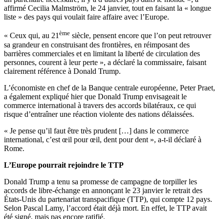
affirmé Cecilia Malmström, le 24 janvier, tout en faisant la « longue
liste » des pays qui voulait faire affaire avec l’Europe.
ème
« Ceux qui, au 21
siècle, pensent encore que l’on peut retrouver
sa grandeur en construisant des frontières, en réimposant des
barrières commerciales et en limitant la liberté de circulation des
personnes, courent à leur perte », a déclaré la commissaire, faisant
clairement référence à Donald Trump.
L’économiste en chef de la Banque centrale européenne, Peter Praet,
a également expliqué hier que Donald Trump envisageait le
commerce international à travers des accords bilatéraux, ce qui
risque d’entraîner une réaction violente des nations délaissées.
« Je pense qu’il faut être très prudent […] dans le commerce
international, c’est œil pour œil, dent pour dent », a-t-il déclaré à
Rome.
L’Europe pourrait rejoindre le TTP
Donald Trump a tenu sa promesse de campagne de torpiller les
accords de libre-échange en annonçant le 23 janvier le retrait des
États-Unis du partenariat transpacifique (TTP), qui compte 12 pays.
Selon Pascal Lamy, l’accord était déjà mort. En effet, le TTP avait
été signé, mais pas encore ratifié.