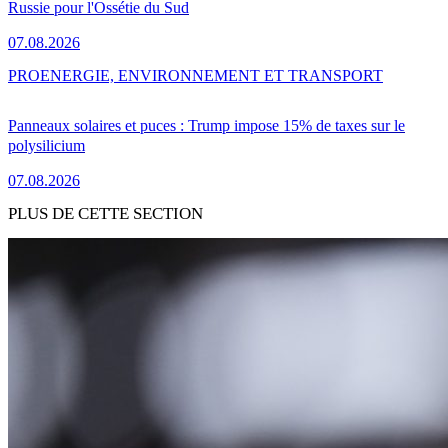
Russie pour l'Ossétie du Sud
07.08.2026
PRO
ENERGIE, ENVIRONNEMENT ET TRANSPORT
Panneaux solaires et puces : Trump impose 15% de taxes sur le
polysilicium
07.08.2026
PLUS DE CETTE SECTION