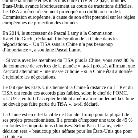
comme la finance et les télécoms entre l’UE et 22 pays, dont les
États-Unis, avance laborieusement au cours de tractations difficiles.
Le TiSA a même récemment provoqué un conflit au sein de la
Commission européenne, à cause de son effet potentiel sur les règles
européennes de protection des données.
En 2014, le successeur de Pascal Lamy à la Commission,
Karel De Gucht, réclamait l’intégration de la Chine dans les
négociations. « Un TiSA sans la Chine n’a pas beaucoup
d’importance », a souligné Pascal Lamy.
« Si vous avez les membres du TiSA plus la Chine, vous avez 80 %
du commerce de services de la planète », a-t-il précisé, affirmant que
l’accord atteindrait « une masse critique » si la Chine était autorisée
à rejoindre les négociations.
Le fait que les États-Unis tiennent la Chine à distance du TTP et du
TiSA ont rendu ces accords plus faibles, selon le chef de l’OMC.
« L’UE a eu tort d’accepter le diktat américain selon lequel la Chine
ne devait pas faire partie du TiSA », a-t-il déclaré.
La Chine est en effet la cible de Donald Trump pour la plupart de
ses projets protectionnistes. Il a promis d’imposer une taxe de 45 %
sur toutes les importations chinoises. Selon Pascal Lamy, cette
décision sera « beaucoup plus néfaste pour les États-Unis que pour
la Chine ».