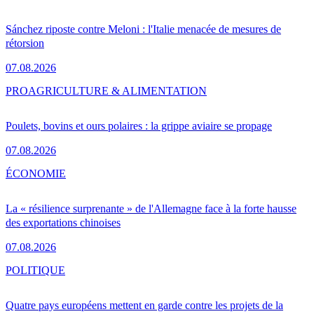
Sánchez riposte contre Meloni : l'Italie menacée de mesures de
rétorsion
07.08.2026
PRO
AGRICULTURE & ALIMENTATION
Poulets, bovins et ours polaires : la grippe aviaire se propage
07.08.2026
ÉCONOMIE
La « résilience surprenante » de l'Allemagne face à la forte hausse
des exportations chinoises
07.08.2026
POLITIQUE
Quatre pays européens mettent en garde contre les projets de la