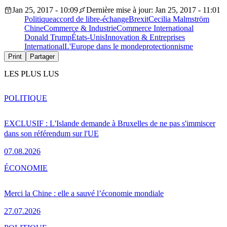
Jan 25, 2017 - 10:09
Dernière mise à jour: Jan 25, 2017 - 11:01
Politique
accord de libre-échange
Brexit
Cecilia Malmström
Chine
Commerce & Industrie
Commerce International
Donald Trump
États-Unis
Innovation & Entreprises
International
L'Europe dans le monde
protectionnisme
Print
Partager
LES PLUS LUS
POLITIQUE
EXCLUSIF : L'Islande demande à Bruxelles de ne pas s'immiscer
dans son référendum sur l'UE
07.08.2026
ÉCONOMIE
Merci la Chine : elle a sauvé l’économie mondiale
27.07.2026