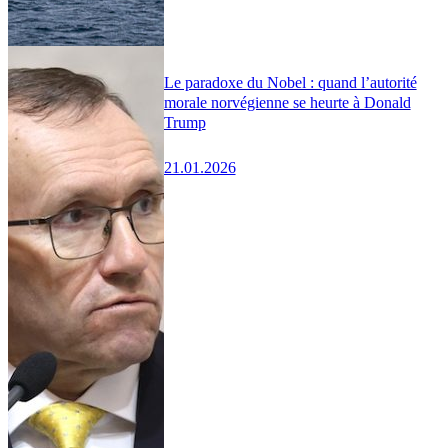
Le paradoxe du Nobel : quand l’autorité
morale norvégienne se heurte à Donald
Trump
21.01.2026