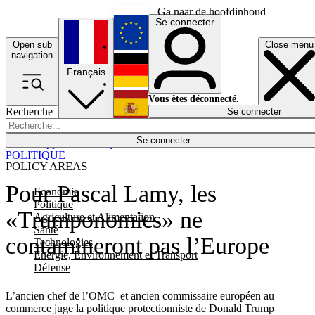
Ga naar de hoofdinhoud
Se connecter
Open sub
Close menu
English
navigation
Français
Deutsch
Vous êtes déconnecté.
Recherche
Se connecter
Español
Lumières éteintes
Se connecter
Rapporteur
Politique
Économie
Newsletters
Evénements
Em
POLITIQUE
POLICY AREAS
Pour Pascal Lamy, les
Economie
Politique
«Trumponomics» ne
Agriculture et Alimentation
Santé
contamineront pas l’Europe
Technologies
Energie, Environnement et Transport
Défense
L’ancien chef de l’OMC et ancien commissaire européen au
commerce juge la politique protectionniste de Donald Trump