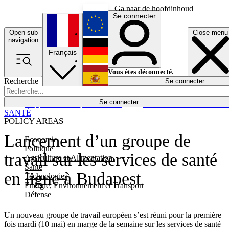
Ga naar de hoofdinhoud
Se connecter
Open sub
Close menu
English
navigation
Français
Deutsch
Vous êtes déconnecté.
Recherche
Se connecter
Español
Lumières éteintes
Se connecter
Rapporteur
Politique
Économie
Newsletters
Evénements
Em
SANTÉ
POLICY AREAS
Lancement d’un groupe de
Economie
Politique
travail sur les services de santé
Agriculture et Alimentation
Santé
en ligne à Budapest
Technologies
Energie, Environnement et Transport
Défense
Un nouveau groupe de travail européen s’est réuni pour la première
fois mardi (10 mai) en marge de la semaine sur les services de santé