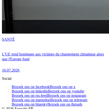
SANTÉ
L'UE rend hommage aux victimes du changement climatique alors
que l'Europe fond
16.07.2026
Social
Bezoek ons op facebook
Bezoek ons op x
Bezoek ons op linkedin
Bezoek ons op youtube
Bezoek ons op rss-feed
Bezoek ons op instagram
Bezoek ons op mastodon
Bezoek ons op telegram
Bezoek ons op bluesky
Bezoek ons op threads
©
2026
Euractiv FR