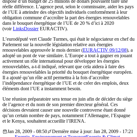
dispose d’un budget de 25 millions de dollars pouvaient faire une
réelle différence. L’agence peut, selon le commissaire, aider les pays
de l’UE à atteindre des objectifs individuels conformément à leur
obligation commune d’accroître la part des énergies renouvelables
dans le bouquet énergétique de l’UE de 20 % d’ici à 2020
(voir
LinksDossier
EURACTIV).
L’eurodéputé vert Claude Turmes, qui était le négociateur en chef du
Parlement sur la nouvelle législation relative aux énergies
renouvelables approuvée le mois dernier (
EURACTIV 09/12/08
), a
adopté un pont de vue similaire. L’Europe a tout à gagner en jouant
activement un rôle international pour développer les énergies
renouvelables, a-t-il indiqué, relevant que cela aidera à faire des
énergies renouvelables la priorité du bouquet énergétique européen.
Il a ajouté qu’un rôle actif permettra à la fois d’accroître
l’indépendance énergétique de l’UE et de créer des emplois, deux
éléments dont l’UE a instamment besoin.
Une réunion préparatoire sera tenue en juin afin de décider du siège
de l’agence et du nom de son premier directeur général. Ces
décisions devraient causer une nouvelle controverse étant donné
qu’un certain nombre de pays, notamment l’Allemagne, l’Espagne
et le Kenya, souhaitent accueillir l’IRENA.
Jan 28, 2009 - 08:50
Dernière mise à jour: Jan 28, 2009 - 17:21
Energie, Environnement et Transport
Energie & Climat