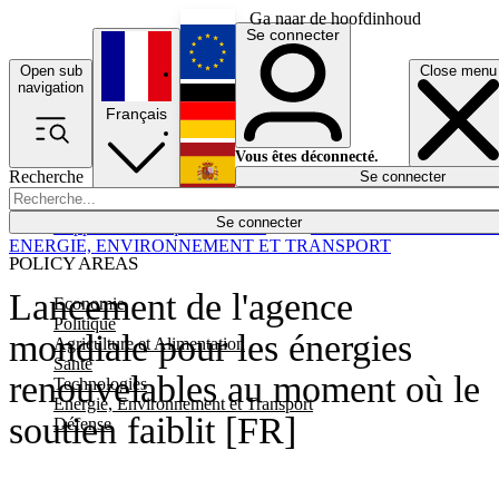
Ga naar de hoofdinhoud
Se connecter
Open sub
Close menu
English
navigation
Français
Deutsch
Vous êtes déconnecté.
Recherche
Se connecter
Español
Lumières éteintes
Se connecter
Rapporteur
Politique
Économie
Newsletters
Evénements
Em
ENERGIE, ENVIRONNEMENT ET TRANSPORT
POLICY AREAS
Lancement de l'agence
Economie
Politique
mondiale pour les énergies
Agriculture et Alimentation
Santé
renouvelables au moment où le
Technologies
Energie, Environnement et Transport
soutien faiblit [FR]
Défense