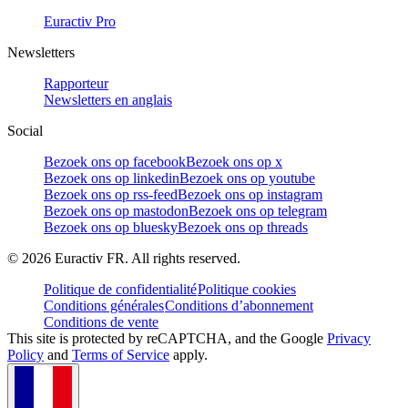
Euractiv Pro
Newsletters
Rapporteur
Newsletters en anglais
Social
Bezoek ons op facebook
Bezoek ons op x
Bezoek ons op linkedin
Bezoek ons op youtube
Bezoek ons op rss-feed
Bezoek ons op instagram
Bezoek ons op mastodon
Bezoek ons op telegram
Bezoek ons op bluesky
Bezoek ons op threads
©
2026
Euractiv FR. All rights reserved.
Politique de confidentialité
Politique cookies
Conditions générales
Conditions d’abonnement
Conditions de vente
This site is protected by reCAPTCHA, and the Google
Privacy
Policy
and
Terms of Service
apply.