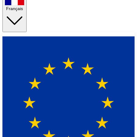
Français