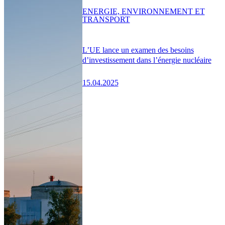
ENERGIE, ENVIRONNEMENT ET
TRANSPORT
L’UE lance un examen des besoins
d’investissement dans l’énergie nucléaire
15.04.2025