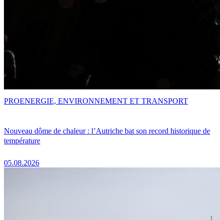
PRO
ENERGIE, ENVIRONNEMENT ET TRANSPORT
Nouveau dôme de chaleur : l’Autriche bat son record historique de
température
05.08.2026