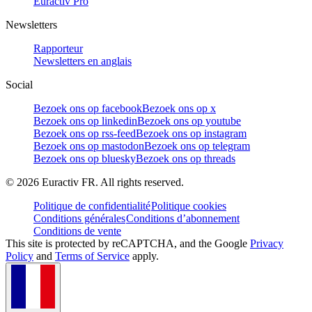
Euractiv Pro
Newsletters
Rapporteur
Newsletters en anglais
Social
Bezoek ons op facebook
Bezoek ons op x
Bezoek ons op linkedin
Bezoek ons op youtube
Bezoek ons op rss-feed
Bezoek ons op instagram
Bezoek ons op mastodon
Bezoek ons op telegram
Bezoek ons op bluesky
Bezoek ons op threads
©
2026
Euractiv FR. All rights reserved.
Politique de confidentialité
Politique cookies
Conditions générales
Conditions d’abonnement
Conditions de vente
This site is protected by reCAPTCHA, and the Google
Privacy
Policy
and
Terms of Service
apply.