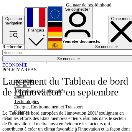
Ga naar de hoofdinhoud
Se connecter
Open sub
Close menu
English
navigation
Français
Deutsch
Vous êtes déconnecté.
Recherche
Se connecter
Español
Lumières éteintes
Se connecter
Rapporteur
Politique
Économie
Newsletters
Evénements
Em
ÉCONOMIE
POLICY AREAS
Lancement du 'Tableau de bord
Economie
Politique
de l'innovation' en septembre
Agriculture et Alimentation
Santé
Technologies
Energie, Environnement et Transport
Défense
Le 'Tableau de bord européen de l'innovation 2001' soulignera en
détail les efforts des Etats membres et leurs résultats dans le secteur
de l'innovation. Il mettra aussi en évidence les facteurs qui
contribuent à créer un climat favorable à l'innovation et la façon dont