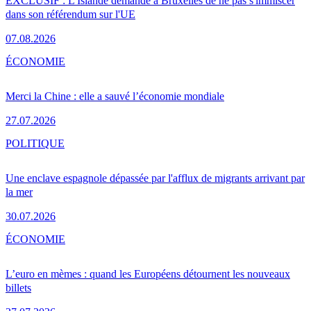
EXCLUSIF : L'Islande demande à Bruxelles de ne pas s'immiscer
dans son référendum sur l'UE
07.08.2026
ÉCONOMIE
Merci la Chine : elle a sauvé l’économie mondiale
27.07.2026
POLITIQUE
Une enclave espagnole dépassée par l'afflux de migrants arrivant par
la mer
30.07.2026
ÉCONOMIE
L’euro en mèmes : quand les Européens détournent les nouveaux
billets