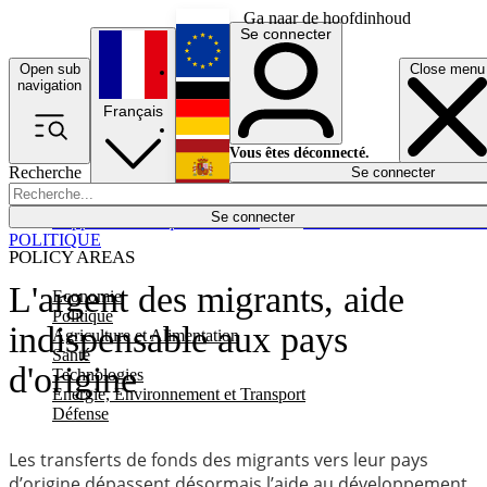
Ga naar de hoofdinhoud
Se connecter
Open sub
Close menu
English
navigation
Français
Deutsch
Vous êtes déconnecté.
Recherche
Se connecter
Español
Lumières éteintes
Se connecter
Rapporteur
Politique
Économie
Newsletters
Evénements
Em
POLITIQUE
POLICY AREAS
L'argent des migrants, aide
Economie
Politique
indispensable aux pays
Agriculture et Alimentation
Santé
d'origine
Technologies
Energie, Environnement et Transport
Défense
Les transferts de fonds des migrants vers leur pays
d’origine dépassent désormais l’aide au développement