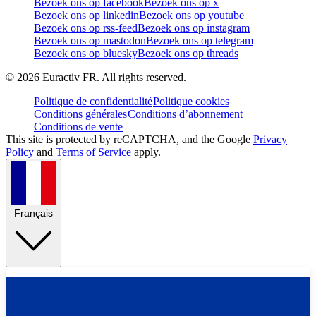
Bezoek ons op facebook
Bezoek ons op x
Bezoek ons op linkedin
Bezoek ons op youtube
Bezoek ons op rss-feed
Bezoek ons op instagram
Bezoek ons op mastodon
Bezoek ons op telegram
Bezoek ons op bluesky
Bezoek ons op threads
©
2026
Euractiv FR. All rights reserved.
Politique de confidentialité
Politique cookies
Conditions générales
Conditions d’abonnement
Conditions de vente
This site is protected by reCAPTCHA, and the Google
Privacy
Policy
and
Terms of Service
apply.
Français