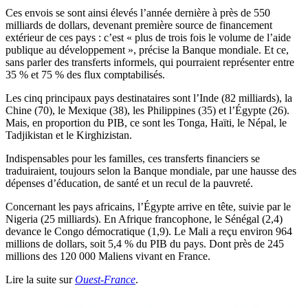
Ces envois se sont ainsi élevés l’année dernière à près de 550
milliards de dollars, devenant première source de financement
extérieur de ces pays : c’est « plus de trois fois le volume de l’aide
publique au développement », précise la Banque mondiale. Et ce,
sans parler des transferts informels, qui pourraient représenter entre
35 % et 75 % des flux comptabilisés.
Les cinq principaux pays destinataires sont l’Inde (82 milliards), la
Chine (70), le Mexique (38), les Philippines (35) et l’Égypte (26).
Mais, en proportion du PIB, ce sont les Tonga, Haïti, le Népal, le
Tadjikistan et le Kirghizistan.
Indispensables pour les familles, ces transferts financiers se
traduiraient, toujours selon la Banque mondiale, par une hausse des
dépenses d’éducation, de santé et un recul de la pauvreté.
Concernant les pays africains, l’Égypte arrive en tête, suivie par le
Nigeria (25 milliards). En Afrique francophone, le Sénégal (2,4)
devance le Congo démocratique (1,9). Le Mali a reçu environ 964
millions de dollars, soit 5,4 % du PIB du pays. Dont près de 245
millions des 120 000 Maliens vivant en France.
Lire la suite sur
Ouest-France
.