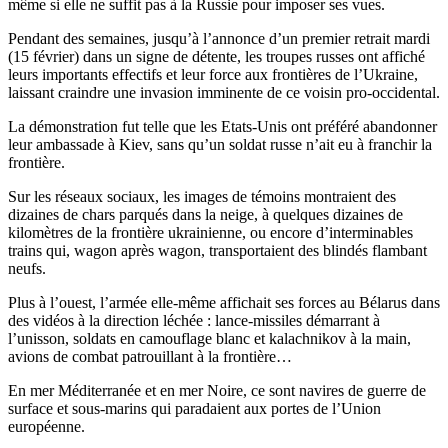
même si elle ne suffit pas à la Russie pour imposer ses vues.
Pendant des semaines, jusqu’à l’annonce d’un premier retrait mardi
(15 février) dans un signe de détente, les troupes russes ont affiché
leurs importants effectifs et leur force aux frontières de l’Ukraine,
laissant craindre une invasion imminente de ce voisin pro-occidental.
La démonstration fut telle que les Etats-Unis ont préféré abandonner
leur ambassade à Kiev, sans qu’un soldat russe n’ait eu à franchir la
frontière.
Sur les réseaux sociaux, les images de témoins montraient des
dizaines de chars parqués dans la neige, à quelques dizaines de
kilomètres de la frontière ukrainienne, ou encore d’interminables
trains qui, wagon après wagon, transportaient des blindés flambant
neufs.
Plus à l’ouest, l’armée elle-même affichait ses forces au Bélarus dans
des vidéos à la direction léchée : lance-missiles démarrant à
l’unisson, soldats en camouflage blanc et kalachnikov à la main,
avions de combat patrouillant à la frontière…
En mer Méditerranée et en mer Noire, ce sont navires de guerre de
surface et sous-marins qui paradaient aux portes de l’Union
européenne.