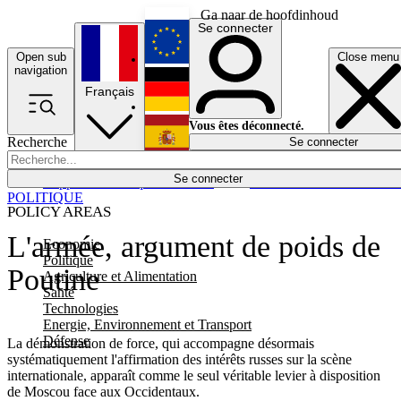
Ga naar de hoofdinhoud
Se connecter
Open sub
Close menu
English
navigation
Français
Deutsch
Vous êtes déconnecté.
Recherche
Se connecter
Español
Lumières éteintes
Se connecter
Rapporteur
Politique
Économie
Newsletters
Evénements
Em
POLITIQUE
POLICY AREAS
L'armée, argument de poids de
Economie
Politique
Poutine
Agriculture et Alimentation
Santé
Technologies
Energie, Environnement et Transport
Défense
La démonstration de force, qui accompagne désormais
systématiquement l'affirmation des intérêts russes sur la scène
internationale, apparaît comme le seul véritable levier à disposition
de Moscou face aux Occidentaux.