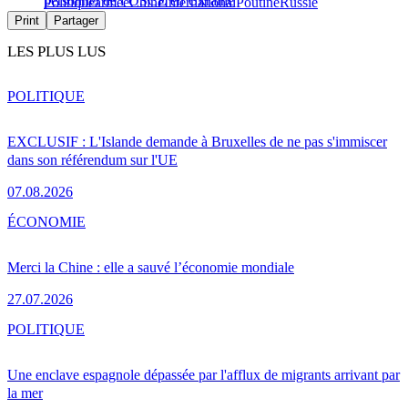
personnel de l’OSCE en Ukraine
Politique
armée
Chine
International
Poutine
Russie
Print
Partager
LES PLUS LUS
POLITIQUE
EXCLUSIF : L'Islande demande à Bruxelles de ne pas s'immiscer
dans son référendum sur l'UE
07.08.2026
ÉCONOMIE
Merci la Chine : elle a sauvé l’économie mondiale
27.07.2026
POLITIQUE
Une enclave espagnole dépassée par l'afflux de migrants arrivant par
la mer