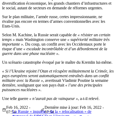
diversification économique, les grands chantiers d’infrastructures et
le social, autant de secteurs en demande de réformes urgentes.
Sur le plan militaire, l’armée russe, certes impressionnante, ne
rivalise pas encore en termes d’armes conventionnelles avec les
Etats-Unis.
Selon M. Kachine, la Russie serait capable de
« résister un certain
temps »
mais Washington conserve une
« supériorité militaire très
importante »
. Du coup, un conflit avec les Occidentaux porte le
risque d’une
« escalade incontrôlable et d’un débordement de la
guerre dans une phase nucléaire »
.
Un scénario catastrophe évoqué par le maître du Kremlin lui-même.
« Si l’Ukraine rejoint l’Otan et récupère militairement la Crimée, les
pays européens seront automatiquement entraînés dans un conflit
militaire avec la Russie »
, avertissait Vladimir Poutine la semaine
dernière, soulignant que son pays était
« l’une des principales
puissances nucléaires »
.
Une telle guerre
« n’aurait pas de vainqueur »
, a-t-il relevé.
Feb 16, 2022 -
Dernière mise à jour: Feb 16, 2022 -
La Russie « inquiète » de la « relocalisation » de
07:54
07:54