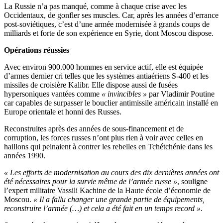
La Russie n’a pas manqué, comme à chaque crise avec les
Occidentaux, de gonfler ses muscles. Car, après les années d’errance
post-soviétiques, c’est d’une armée modernisée à grands coups de
milliards et forte de son expérience en Syrie, dont Moscou dispose.
Opérations réussies
Avec environ 900.000 hommes en service actif, elle est équipée
d’armes dernier cri telles que les systèmes antiaériens S-400 et les
missiles de croisière Kalibr. Elle dispose aussi de fusées
hypersoniques vantées comme
« invincibles »
par Vladimir Poutine
car capables de surpasser le bouclier antimissile américain installé en
Europe orientale et honni des Russes.
Reconstruites après des années de sous-financement et de
corruption, les forces russes n’ont plus rien à voir avec celles en
haillons qui peinaient à contrer les rebelles en Tchétchénie dans les
années 1990.
« Les efforts de modernisation au cours des dix dernières années ont
été nécessaires pour la survie même de l’armée russe »
, souligne
l’expert militaire Vassili Kachine de la Haute école d’économie de
Moscou.
« Il a fallu changer une grande partie de équipements,
reconstruire l’armée (…) et cela a été fait en un temps record »
.