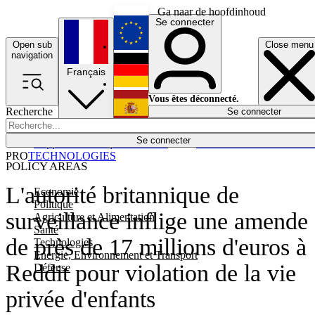
Ga naar de hoofdinhoud
Se connecter
Open sub
Close menu
English
navigation
Français
Deutsch
Vous êtes déconnecté.
Recherche
Se connecter
Español
Lumières éteintes
Se connecter
Rapporteur
Politique
Économie
Newsletters
Evénements
Em
PRO
TECHNOLOGIES
POLICY AREAS
L'autorité britannique de
Economie
Politique
surveillance inflige une amende
Agriculture et Alimentation
Santé
de près de 17 millions d'euros à
Technologies
Energie, Environnement et Transport
Reddit pour violation de la vie
Défense
privée d'enfants