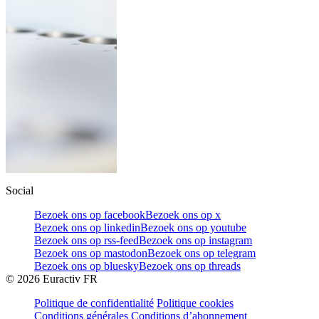
Social
Bezoek ons op facebook
Bezoek ons op x
Bezoek ons op linkedin
Bezoek ons op youtube
Bezoek ons op rss-feed
Bezoek ons op instagram
Bezoek ons op mastodon
Bezoek ons op telegram
Bezoek ons op bluesky
Bezoek ons op threads
©
2026
Euractiv FR
Politique de confidentialité
Politique cookies
Conditions générales
Conditions d’abonnement