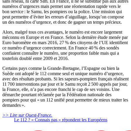
sans réseau, ni carte Sim. En France, il ne se substitue pas aux autres
numéros d’urgences mais permet une réorientation rapide vers le
bon service : le Samu, les pompiers ou la police. Une mission qui
peut permettre d’éviter les erreurs d’aiguillage, lorsqu’on compose
un des numéros d’urgence, et donc de gagner un temps précieux.
Alors, malgré tous ces avantages, le numéro est encore largement
méconnu en Europe et en France. Selon la dernière étude menée par
Euro baromètre en mars 2016, 27 % des citoyens de l’UE identifient
ce numéro d’urgence correctement. En France 40 % des sondés
confiaient connaître le numéro, une proportion faible mais qui a
toutefois doublé entre 2009 et 2016.
Certains pays comme la Grande-Bretagne, l’Espagne ou bien la
Suède ont adopté le 112 comme seul et unique numéro d’urgence,
avec des résultats probants. Si les sapeurs-pompiers français réalisent
11 700 interventions par jour et le Samu reçoit 2 500 appels par jour,
la France, elle, n’a pas encore franchi le cap de ses voisins. Une
démarche pourtant réclamée par la Fédération nationale des
pompiers pour qui « un 112 unifié peut permettre de mieux traiter les
demandes ».
>> Lire sur Ouest-France.
Le 112 ? « Connais pas » répondent les Européens