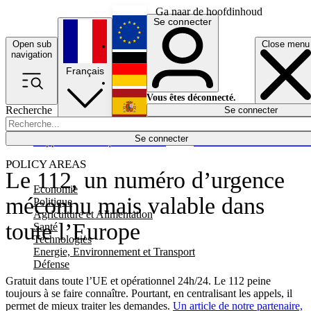
Ga naar de hoofdinhoud
Se connecter
Open sub
Close menu
English
navigation
Français
Deutsch
Vous êtes déconnecté.
Recherche
Se connecter
Español
Lumières éteintes
Se connecter
Rapporteur
Politique
Économie
Newsletters
Evénements
Em
POLICY AREAS
Le 112, un numéro d’urgence
Economie
méconnu mais valable dans
Politique
Agriculture et Alimentation
toute l’Europe
Santé
Technologies
Energie, Environnement et Transport
Défense
Gratuit dans toute l’UE et opérationnel 24h/24. Le 112 peine
toujours à se faire connaître. Pourtant, en centralisant les appels, il
permet de mieux traiter les demandes.
Un article de notre partenaire,