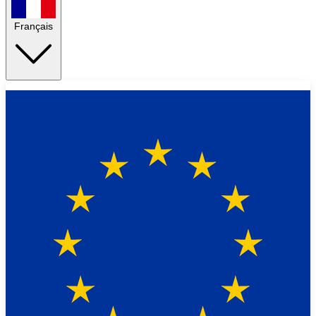
Français