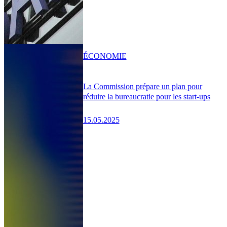
ÉCONOMIE
La Commission prépare un plan pour
réduire la bureaucratie pour les start-ups
15.05.2025