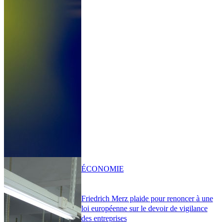
ÉCONOMIE
Friedrich Merz plaide pour renoncer à une
loi européenne sur le devoir de vigilance
des entreprises