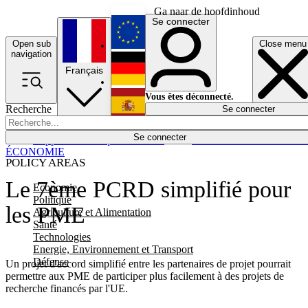
Ga naar de hoofdinhoud
Se connecter
Open sub
Close menu
English
navigation
Français
Deutsch
Vous êtes déconnecté.
Recherche
Se connecter
Español
Lumières éteintes
Se connecter
Rapporteur
Politique
Économie
Newsletters
Evénements
Em
ÉCONOMIE
POLICY AREAS
Le 7ème PCRD simplifié pour
Economie
Politique
les PME
Agriculture et Alimentation
Santé
Technologies
Energie, Environnement et Transport
Défense
Un projet d'accord simplifié entre les partenaires de projet pourrait
permettre aux PME de participer plus facilement à des projets de
recherche financés par l'UE.