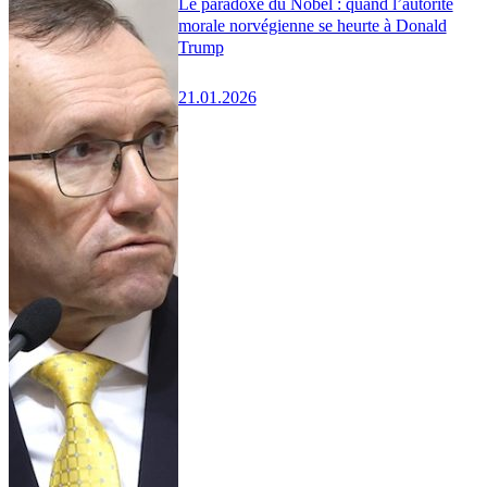
Le paradoxe du Nobel : quand l’autorité
morale norvégienne se heurte à Donald
Trump
21.01.2026