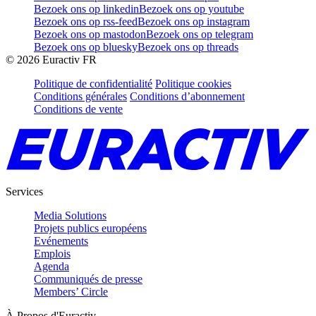
Bezoek ons op linkedin
Bezoek ons op youtube
Bezoek ons op rss-feed
Bezoek ons op instagram
Bezoek ons op mastodon
Bezoek ons op telegram
Bezoek ons op bluesky
Bezoek ons op threads
©
2026
Euractiv FR
Politique de confidentialité
Politique cookies
Conditions générales
Conditions d’abonnement
Conditions de vente
Services
Media Solutions
Projets publics européens
Evénements
Emplois
Agenda
Communiqués de presse
Members’ Circle
À Propos d'Euractiv