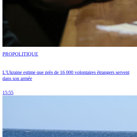
PRO
POLITIQUE
L'Ukraine estime que près de 16 000 volontaires étrangers servent
dans son armée
15:55