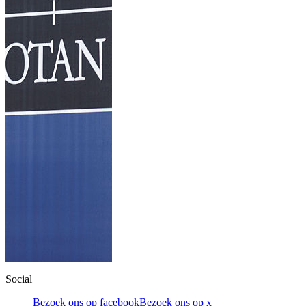
Social
Bezoek ons op facebook
Bezoek ons op x