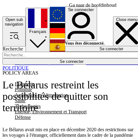
Ga naar de hoofdinhoud
Se connecter
Open sub
Close menu
English
navigation
Français
Deutsch
Vous êtes déconnecté.
Recherche
Se connecter
Español
Lumières éteintes
Se connecter
Rapporteur
Politique
Économie
Newsletters
Evénements
Em
POLITIQUE
POLICY AREAS
Le Bélarus restreint les
Economie
Politique
possibilités de quitter son
Agriculture et Alimentation
Santé
territoire
Technologies
Energie, Environnement et Transport
Défense
Le Bélarus avait mis en place en décembre 2020 des restrictions sur
les voyages à l'étranger, officiellement dans le cadre de la pandémie