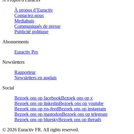
À propos d’Euractiv
Contactez-nous
Mediahuis
Communiqués de presse
Publicité politique
Abonnements
Euractiv Pro
Newsletters
Rapporteur
Newsletters en anglais
Social
Bezoek ons op facebook
Bezoek ons op x
Bezoek ons op linkedin
Bezoek ons op youtube
Bezoek ons op rss-feed
Bezoek ons op instagram
Bezoek ons op mastodon
Bezoek ons op telegram
Bezoek ons op bluesky
Bezoek ons op threads
©
2026
Euractiv FR. All rights reserved.