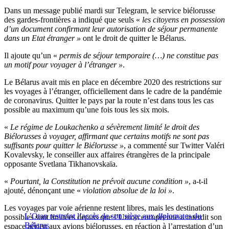
Dans un message publié mardi sur Telegram, le service biélorusse
des gardes-frontières a indiqué que seuls «
les citoyens en possession
d’un document confirmant leur autorisation de séjour permanente
dans un Etat étranger »
ont le droit de quitter le Bélarus.
Il ajoute qu’un «
permis de séjour temporaire (…) ne constitue pas
un motif pour voyager à l’étranger »
.
Le Bélarus avait mis en place en décembre 2020 des restrictions sur
les voyages à l’étranger, officiellement dans le cadre de la pandémie
de coronavirus. Quitter le pays par la route n’est dans tous les cas
possible au maximum qu’une fois tous les six mois.
«
Le régime de Loukachenko a sévèrement limité le droit des
Biélorusses à voyager, affirmant que certains motifs ne sont pas
suffisants pour quitter le Biélorusse »
, a commenté sur Twitter Valéri
Kovalevsky, le conseiller aux affaires étrangères de la principale
opposante Svetlana Tikhanovskaïa.
«
Pourtant, la Constitution ne prévoit aucune condition »
, a-t-il
ajouté, dénonçant une «
violation absolue de la loi »
.
Les voyages par voie aérienne restent libres, mais les destinations
L’Otan restreint l’accès de son siège aux diplomates du
possibles sont limitées depuis que l’Union européenne a interdit son
Bélarus
espace aérien aux avions biélorusses, en réaction à l’arrestation d’un