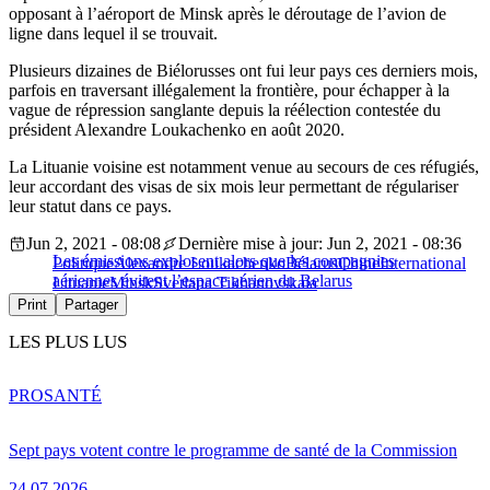
opposant à l’aéroport de Minsk après le déroutage de l’avion de
ligne dans lequel il se trouvait.
Plusieurs dizaines de Biélorusses ont fui leur pays ces derniers mois,
parfois en traversant illégalement la frontière, pour échapper à la
vague de répression sanglante depuis la réélection contestée du
président Alexandre Loukachenko en août 2020.
La Lituanie voisine est notamment venue au secours de ces réfugiés,
leur accordant des visas de six mois leur permettant de régulariser
leur statut dans ce pays.
Jun 2, 2021 - 08:08
Dernière mise à jour: Jun 2, 2021 - 08:36
Les émissions explosent alors que les compagnies
Politique
Alexandre Loukachenko
Bélarus
Chine
International
aériennes évitent l’espace aérien du Belarus
Lituanie
Minsk
Svetlana Tikhanovskaïa
Print
Partager
LES PLUS LUS
PRO
SANTÉ
Sept pays votent contre le programme de santé de la Commission
24.07.2026