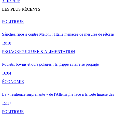
31.07.2026
LES PLUS RÉCENTS
POLITIQUE
Sánchez riposte contre Meloni : l'Italie menacée de mesures de rétorsi
19:18
PRO
AGRICULTURE & ALIMENTATION
Poulets, bovins et ours polaires : la grippe aviaire se propage
16:04
ÉCONOMIE
La « résilience surprenante » de l'Allemagne face à la forte hausse de
15:17
POLITIQUE