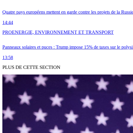
Quatre pays européens mettent en garde contre les projets de la Russi
14:44
PRO
ENERGIE, ENVIRONNEMENT ET TRANSPORT
Panneaux solaires et puces : Trump impose 15% de taxes sur le polysi
13:58
PLUS DE CETTE SECTION