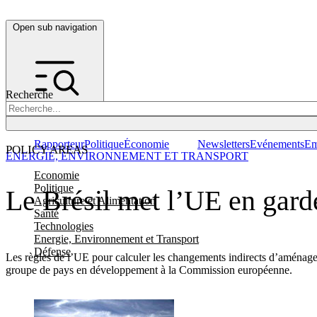
Open sub navigation
Recherche
Rapporteur
Politique
Économie
Newsletters
Evénements
Em
POLICY AREAS
ENERGIE, ENVIRONNEMENT ET TRANSPORT
Economie
Politique
Le Brésil met l’UE en garde
Agriculture et Alimentation
Santé
Technologies
Energie, Environnement et Transport
Défense
Les règles de l’UE pour calculer les changements indirects d’aménage
groupe de pays en développement à la Commission européenne.