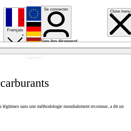
Se connecter
Close menu
English
Français
Deutsch
Vous êtes déconnecté.
Se connecter
Español
Lumières éteintes
ocarburants
as légitimes sans une méthodologie mondialement reconnue, a dit un