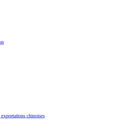
on
s exportations chinoises