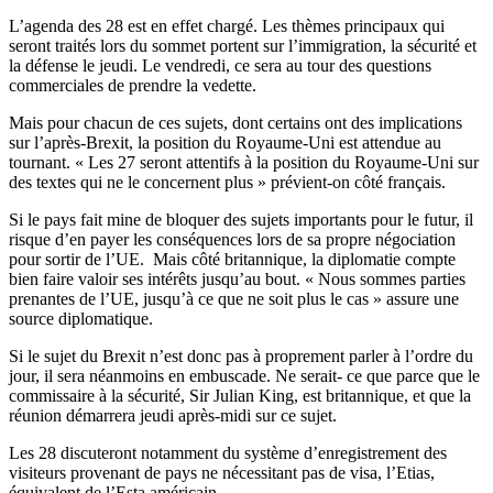
L’agenda des 28 est en effet chargé. Les thèmes principaux qui
seront traités lors du sommet portent sur l’immigration, la sécurité et
la défense le jeudi. Le vendredi, ce sera au tour des questions
commerciales de prendre la vedette.
Mais pour chacun de ces sujets, dont certains ont des implications
sur l’après-Brexit, la position du Royaume-Uni est attendue au
tournant. « Les 27 seront attentifs à la position du Royaume-Uni sur
des textes qui ne le concernent plus » prévient-on côté français.
Si le pays fait mine de bloquer des sujets importants pour le futur, il
risque d’en payer les conséquences lors de sa propre négociation
pour sortir de l’UE. Mais côté britannique, la diplomatie compte
bien faire valoir ses intérêts jusqu’au bout. « Nous sommes parties
prenantes de l’UE, jusqu’à ce que ne soit plus le cas » assure une
source diplomatique.
Si le sujet du Brexit n’est donc pas à proprement parler à l’ordre du
jour, il sera néanmoins en embuscade. Ne serait- ce que parce que le
commissaire à la sécurité, Sir Julian King, est britannique, et que la
réunion démarrera jeudi après-midi sur ce sujet.
Les 28 discuteront notamment du système d’enregistrement des
visiteurs provenant de pays ne nécessitant pas de visa, l’Etias,
équivalent de l’Esta américain.