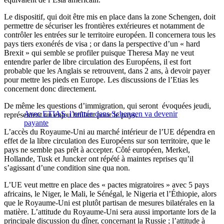
Le dispositif, qui doit être mis en place dans la zone Schengen, doit
permettre de sécuriser les frontières extérieures et notamment de
contrôler les entrées sur le territoire européen. Il concernera tous les
pays tiers exonérés de visa ; or dans la perspective d’un « hard
Brexit » qui semble se profiler puisque Theresa May ne veut
entendre parler de libre circulation des Européens, il est fort
probable que les Anglais se retrouvent, dans 2 ans, à devoir payer
pour mettre les pieds en Europe. Les discussions de l’Etias les
concernent donc directement.
De même les questions d’immigration, qui seront évoquées jeudi,
Avec ETIAS, l’entrée dans Schengen va devenir
représentent un enjeu brûlant pour le pays.
payante
L’accès du Royaume-Uni au marché intérieur de l’UE dépendra en
effet de la libre circulation des Européens sur son territoire, que le
pays ne semble pas prêt à accepter. Côté européen, Merkel,
Hollande, Tusk et Juncker ont répété à maintes reprises qu’il
s’agissant d’une condition sine qua non.
L’UE veut mettre en place des « pactes migratoires » avec 5 pays
africains, le Niger, le Mali, le Sénégal, le Nigeria et l’Éthiopie, alors
que le Royaume-Uni est plutôt partisan de mesures bilatérales en la
matière. L’attitude du Royaume-Uni sera aussi importante lors de la
principale discussion du dîner, concernant la Russie ; l’attitude à