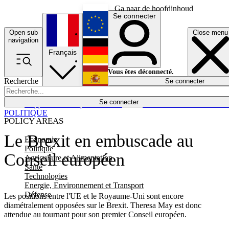
Ga naar de hoofdinhoud
Se connecter
Open sub
Close menu
English
navigation
Français
Deutsch
Vous êtes déconnecté.
Recherche
Se connecter
Español
Lumières éteintes
Se connecter
Rapporteur
Politique
Économie
Newsletters
Evénements
Em
POLITIQUE
POLICY AREAS
Le Brexit en embuscade au
Economie
Politique
Conseil européen
Agriculture et Alimentation
Santé
Technologies
Energie, Environnement et Transport
Défense
Les positions entre l'UE et le Royaume-Uni sont encore
diamétralement opposées sur le Brexit. Theresa May est donc
attendue au tournant pour son premier Conseil européen.