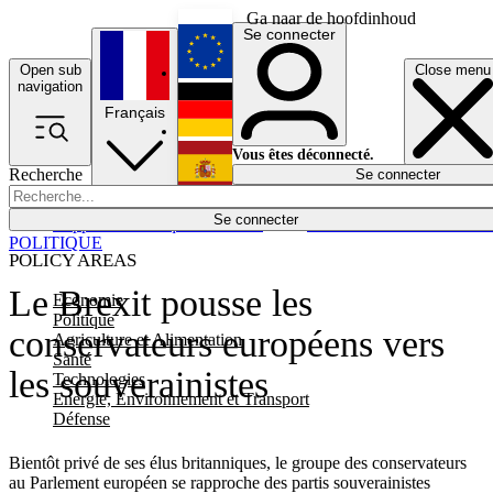
Ga naar de hoofdinhoud
Se connecter
Open sub
Close menu
English
navigation
Français
Deutsch
Vous êtes déconnecté.
Recherche
Se connecter
Español
Lumières éteintes
Se connecter
Rapporteur
Politique
Économie
Newsletters
Evénements
Em
POLITIQUE
POLICY AREAS
Le Brexit pousse les
Economie
Politique
conservateurs européens vers
Agriculture et Alimentation
Santé
les souverainistes
Technologies
Energie, Environnement et Transport
Défense
Bientôt privé de ses élus britanniques, le groupe des conservateurs
au Parlement européen se rapproche des partis souverainistes