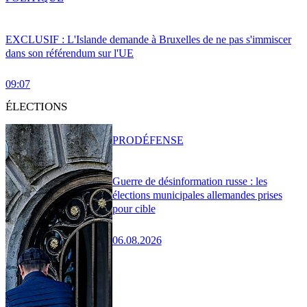
EXCLUSIF : L'Islande demande à Bruxelles de ne pas s'immiscer
dans son référendum sur l'UE
09:07
ÉLECTIONS
PRO
DÉFENSE
Guerre de désinformation russe : les
élections municipales allemandes prises
pour cible
06.08.2026