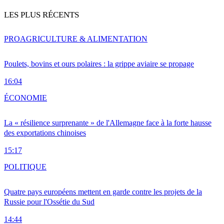
LES PLUS RÉCENTS
PRO
AGRICULTURE & ALIMENTATION
Poulets, bovins et ours polaires : la grippe aviaire se propage
16:04
ÉCONOMIE
La « résilience surprenante » de l'Allemagne face à la forte hausse
des exportations chinoises
15:17
POLITIQUE
Quatre pays européens mettent en garde contre les projets de la
Russie pour l'Ossétie du Sud
14:44