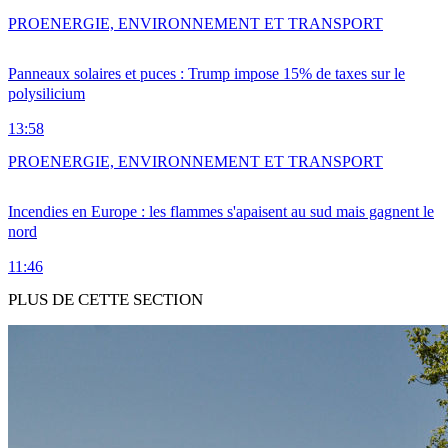
PRO
ENERGIE, ENVIRONNEMENT ET TRANSPORT
Panneaux solaires et puces : Trump impose 15% de taxes sur le
polysilicium
13:58
PRO
ENERGIE, ENVIRONNEMENT ET TRANSPORT
Incendies en Europe : les flammes s'apaisent au sud mais gagnent le
nord
11:46
PLUS DE CETTE SECTION