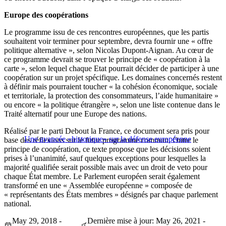
Europe des coopérations
Le programme issu de ces rencontres européennes, que les partis
souhaitent voir terminer pour septembre, devra fournir une « offre
politique alternative », selon Nicolas Dupont-Aignan. Au cœur de
ce programme devrait se trouver le principe de « coopération à la
carte », selon lequel chaque Etat pourrait décider de participer à une
coopération sur un projet spécifique. Les domaines concernés restent
à définir mais pourraient toucher « la cohésion économique, sociale
et territoriale, la protection des consommateurs, l’aide humanitaire »
ou encore « la politique étrangère », selon une liste contenue dans le
Traité alternatif pour une Europe des nations.
Réalisé par le parti Debout la France, ce document sera pris pour
Une avancée «historique» sur la défense européenne
base des réflexions sur le futur programme commun. Outre le
principe de coopération, ce texte propose que les décisions soient
prises à l’unanimité, sauf quelques exceptions pour lesquelles la
majorité qualifiée serait possible mais avec un droit de veto pour
chaque État membre. Le Parlement européen serait également
transformé en une « Assemblée européenne » composée de
« représentants des États membres » désignés par chaque parlement
national.
May 29, 2018 -
Dernière mise à jour: May 26, 2021 -