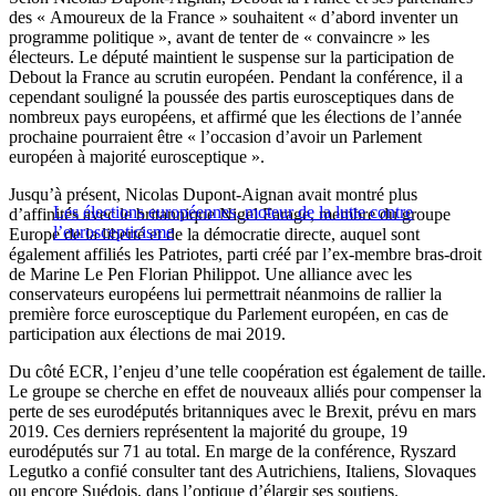
des « Amoureux de la France » souhaitent « d’abord inventer un
programme politique », avant de tenter de « convaincre » les
électeurs. Le député maintient le suspense sur la participation de
Debout la France au scrutin européen. Pendant la conférence, il a
cependant souligné la poussée des partis eurosceptiques dans de
nombreux pays européens, et affirmé que les élections de l’année
prochaine pourraient être « l’occasion d’avoir un Parlement
européen à majorité eurosceptique ».
Jusqu’à présent, Nicolas Dupont-Aignan avait montré plus
Les élections européennes, moteur de la lutte contre
d’affinités avec le britannique Nigel Farage, membre du groupe
l’euroscepticisme
Europe de la liberté et de la démocratie directe, auquel sont
également affiliés les Patriotes, parti créé par l’ex-membre bras-droit
de Marine Le Pen Florian Philippot. Une alliance avec les
conservateurs européens lui permettrait néanmoins de rallier la
première force eurosceptique du Parlement européen, en cas de
participation aux élections de mai 2019.
Du côté ECR, l’enjeu d’une telle coopération est également de taille.
Le groupe se cherche en effet de nouveaux alliés pour compenser la
perte de ses eurodéputés britanniques avec le Brexit, prévu en mars
2019. Ces derniers représentent la majorité du groupe, 19
eurodéputés sur 71 au total. En marge de la conférence, Ryszard
Legutko a confié consulter tant des Autrichiens, Italiens, Slovaques
ou encore Suédois, dans l’optique d’élargir ses soutiens.