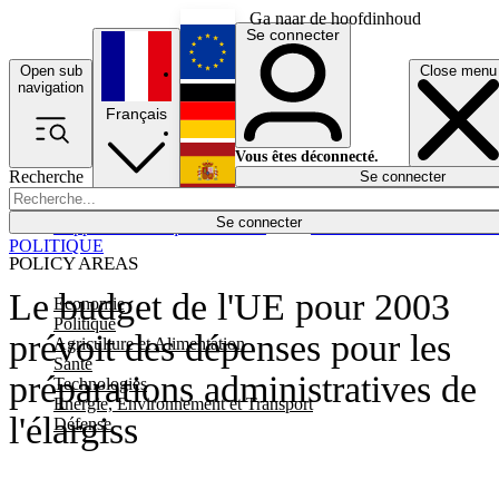
Ga naar de hoofdinhoud
Se connecter
Open sub
Close menu
English
navigation
Français
Deutsch
Vous êtes déconnecté.
Recherche
Se connecter
Español
Lumières éteintes
Se connecter
Rapporteur
Politique
Économie
Newsletters
Evénements
Em
POLITIQUE
POLICY AREAS
Le budget de l'UE pour 2003
Economie
Politique
prévoit des dépenses pour les
Agriculture et Alimentation
Santé
préparations administratives de
Technologies
Energie, Environnement et Transport
l'élargiss
Défense