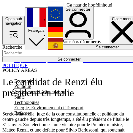
Ga naar de hoofdinhoud
Se connecter
Open sub
Close menu
English
navigation
Français
Deutsch
Vous êtes déconnecté.
Recherche
Se connecter
Español
Lumières éteintes
Se connecter
Rapporteur
Politique
Économie
Newsletters
Evénements
Em
POLITIQUE
POLICY AREAS
Le candidat de Renzi élu
Economie
Politique
président en Italie
Agriculture et Alimentation
Santé
Technologies
Energie, Environnement et Transport
Défense
Sergio Mattarella, juge de la cour constitutionnelle et politique du
centre-gauche depuis très longtemps, a été élu président de l’Italie le
31 janvier. Son élection est une victoire pour le Premier ministre,
Matteo Renzi, et une défaite pour Silvio Berlusconi, qui soutenait