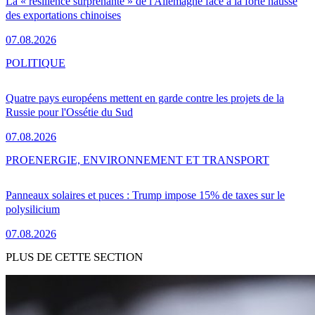
La « résilience surprenante » de l'Allemagne face à la forte hausse
des exportations chinoises
07.08.2026
POLITIQUE
Quatre pays européens mettent en garde contre les projets de la
Russie pour l'Ossétie du Sud
07.08.2026
PRO
ENERGIE, ENVIRONNEMENT ET TRANSPORT
Panneaux solaires et puces : Trump impose 15% de taxes sur le
polysilicium
07.08.2026
PLUS DE CETTE SECTION