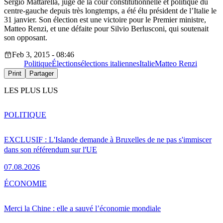
Sergio Mattarella, juge de la cour constitutionnelle et politique du
centre-gauche depuis très longtemps, a été élu président de l’Italie le
31 janvier. Son élection est une victoire pour le Premier ministre,
Matteo Renzi, et une défaite pour Silvio Berlusconi, qui soutenait
son opposant.
Feb 3, 2015 - 08:46
Politique
Élections
élections italiennes
Italie
Matteo Renzi
Print
Partager
LES PLUS LUS
POLITIQUE
EXCLUSIF : L'Islande demande à Bruxelles de ne pas s'immiscer
dans son référendum sur l'UE
07.08.2026
ÉCONOMIE
Merci la Chine : elle a sauvé l’économie mondiale