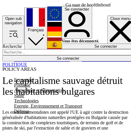
Ga naar de hoofdinhoud
Se connecter
Open sub
Close menu
English
navigation
Français
Deutsch
Vous êtes déconnecté.
Recherche
Se connecter
Español
Lumières éteintes
Se connecter
Rapporteur
Politique
Économie
Newsletters
Evénements
Em
POLITIQUE
POLICY AREAS
Le capitalisme sauvage détruit
Economie
Politique
les habitations bulgares
Agriculture et Alimentation
Santé
Technologies
Energie, Environnement et Transport
Défense
Les environnementalistes ont appelé l'UE à agir contre la destruction
généralisée d'habitations naturelles protégées en Bulgarie causée par
la construction de complexes touristiques, de terrains de golf et de
pistes de ski, par l'extraction de sable et de graviers et une