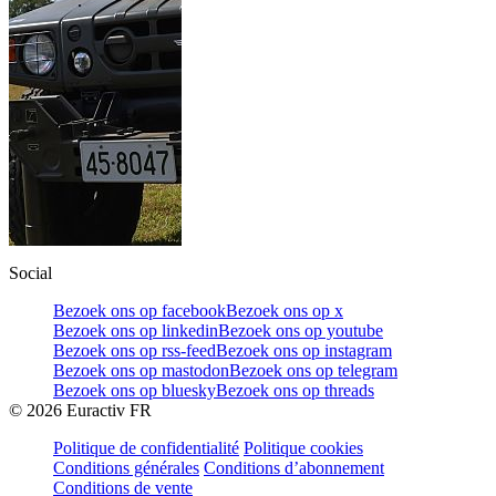
Social
Bezoek ons op facebook
Bezoek ons op x
Bezoek ons op linkedin
Bezoek ons op youtube
Bezoek ons op rss-feed
Bezoek ons op instagram
Bezoek ons op mastodon
Bezoek ons op telegram
Bezoek ons op bluesky
Bezoek ons op threads
©
2026
Euractiv FR
Politique de confidentialité
Politique cookies
Conditions générales
Conditions d’abonnement
Conditions de vente