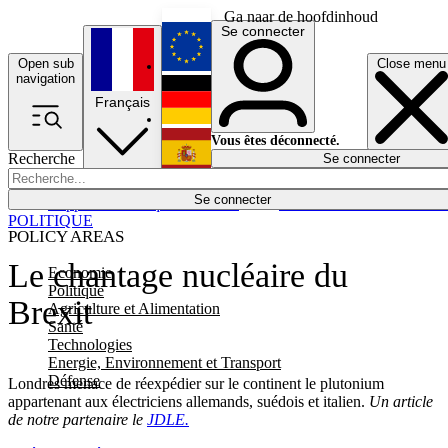
Ga naar de hoofdinhoud
Se connecter
Open sub
Close menu
English
navigation
Français
Deutsch
Vous êtes déconnecté.
Recherche
Se connecter
Español
Lumières éteintes
Se connecter
Rapporteur
Politique
Économie
Newsletters
Evénements
Em
POLITIQUE
POLICY AREAS
Le chantage nucléaire du
Economie
Politique
Brexit
Agriculture et Alimentation
Santé
Technologies
Energie, Environnement et Transport
Défense
Londres menace de réexpédier sur le continent le plutonium
appartenant aux électriciens allemands, suédois et italien.
Un article
de notre partenaire le
JDLE.