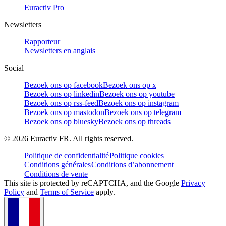
Euractiv Pro
Newsletters
Rapporteur
Newsletters en anglais
Social
Bezoek ons op facebook
Bezoek ons op x
Bezoek ons op linkedin
Bezoek ons op youtube
Bezoek ons op rss-feed
Bezoek ons op instagram
Bezoek ons op mastodon
Bezoek ons op telegram
Bezoek ons op bluesky
Bezoek ons op threads
©
2026
Euractiv FR. All rights reserved.
Politique de confidentialité
Politique cookies
Conditions générales
Conditions d’abonnement
Conditions de vente
This site is protected by reCAPTCHA, and the Google
Privacy
Policy
and
Terms of Service
apply.