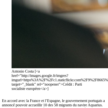
Antonio Costa [<a
href="http://images.google.fr/imgres?
imgurl=https%3A%2F%2Fc1.staticflickr.com%2F9%2F86
target="_blank" rel="noopener">Crédit : Parti
socialiste européen</a>]
En accord avec la France et l’Espagne, le gouvernement portugais a
annoncé pouvoir accueillir 10 des 58 migrants du navire Aquarius.