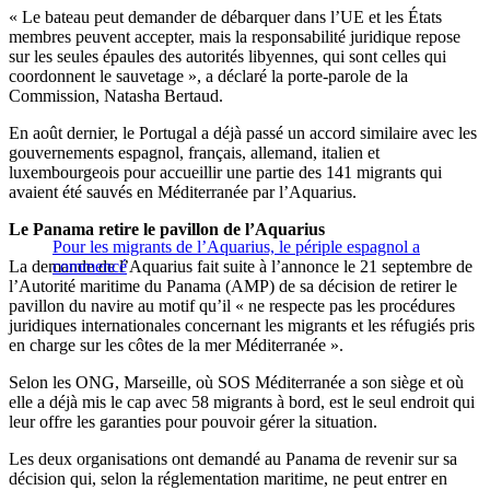
« Le bateau peut demander de débarquer dans l’UE et les États
membres peuvent accepter, mais la responsabilité juridique repose
sur les seules épaules des autorités libyennes, qui sont celles qui
coordonnent le sauvetage », a déclaré la porte-parole de la
Commission, Natasha Bertaud.
En août dernier, le Portugal a déjà passé un accord similaire avec les
gouvernements espagnol, français, allemand, italien et
luxembourgeois pour accueillir une partie des 141 migrants qui
avaient été sauvés en Méditerranée par l’Aquarius.
Le Panama retire le pavillon de l’Aquarius
Pour les migrants de l’Aquarius, le périple espagnol a
La demande de l’Aquarius fait suite à l’annonce le 21 septembre de
commencé
l’Autorité maritime du Panama (AMP) de sa décision de retirer le
pavillon du navire au motif qu’il « ne respecte pas les procédures
juridiques internationales concernant les migrants et les réfugiés pris
en charge sur les côtes de la mer Méditerranée ».
Selon les ONG, Marseille, où SOS Méditerranée a son siège et où
elle a déjà mis le cap avec 58 migrants à bord, est le seul endroit qui
leur offre les garanties pour pouvoir gérer la situation.
Les deux organisations ont demandé au Panama de revenir sur sa
décision qui, selon la réglementation maritime, ne peut entrer en