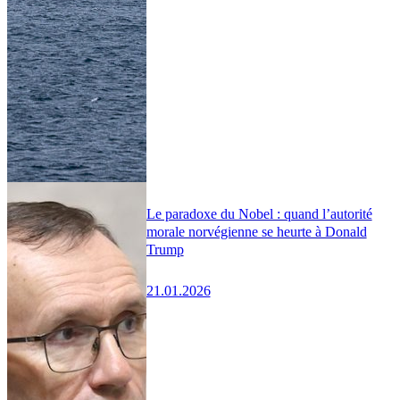
Le paradoxe du Nobel : quand l’autorité
morale norvégienne se heurte à Donald
Trump
21.01.2026