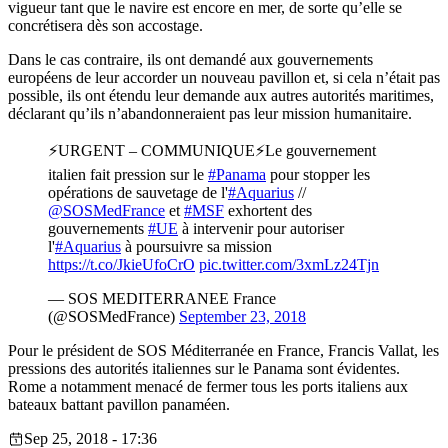
vigueur tant que le navire est encore en mer, de sorte qu’elle se
concrétisera dès son accostage.
Dans le cas contraire, ils ont demandé aux gouvernements
européens de leur accorder un nouveau pavillon et, si cela n’était pas
possible, ils ont étendu leur demande aux autres autorités maritimes,
déclarant qu’ils n’abandonneraient pas leur mission humanitaire.
⚡️URGENT – COMMUNIQUE⚡️Le gouvernement
italien fait pression sur le
#Panama
pour stopper les
opérations de sauvetage de l'
#Aquarius
//
@SOSMedFrance
et
#MSF
exhortent des
gouvernements
#UE
à intervenir pour autoriser
l'
#Aquarius
à poursuivre sa mission
https://t.co/JkieUfoCrO
pic.twitter.com/3xmLz24Tjn
— SOS MEDITERRANEE France
(@SOSMedFrance)
September 23, 2018
Pour le président de SOS Méditerranée en France, Francis Vallat, les
pressions des autorités italiennes sur le Panama sont évidentes.
Rome a notamment menacé de fermer tous les ports italiens aux
bateaux battant pavillon panaméen.
Sep 25, 2018 - 17:36