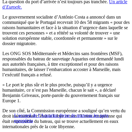
La question du port d’arrivée n’est toujours pas tranchée.
Un article
d’
Euroefe
.
Le gouvernement socialiste d’António Costa a annoncé dans un
communiqué que le Portugal recevrait 10 des 58 migrants « pour des
raisons humanitaires et face à la situation d’urgence dans laquelle se
trouvent ces personnes » et a réitéré sa volonté de trouver « une
solution européenne stable, coordonnée et permanente » sur le
dossier migratoire.
Les ONG SOS Méditerranée et Médecins sans frontières (MSF),
responsables du bateau de sauvetage Aquarius ont demandé lundi
aux autorités françaises, à titre exceptionnel et pour des raisons
humanitaires, de laisser l’embarcation accoster à Marseille, mais
l’exécutif français a refusé.
« Le port le plus sûr et le plus proche, puisqu’il y a urgence
humanitaire, ce n’est pas Marseille, chacun le sait », a déclaré
Benjamin Griveaux, porte-parole du gouvernement français sur
Europe 1.
De son côté, la Commission européenne a souligné qu’en vertu du
L’accueil de l’Aquarius divise de nouveau les pays
droit international c’était la Libye et non l’Union européenne qui
européens
était responsable du bateau, qui se trouve actuellement en eaux
internationales près de la cote libyenne.