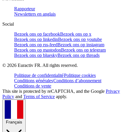
Rapporteur
Newsletters en anglais
Social
Bezoek ons op facebook
Bezoek ons op x
Bezoek ons op linkedin
Bezoek ons op youtube
Bezoek ons op rss-feed
Bezoek ons op instagram
Bezoek ons op mastodon
Bezoek ons op telegram
Bezoek ons op bluesky
Bezoek ons op threads
©
2026
Euractiv FR. All rights reserved.
Politique de confidentialité
Politique cookies
Conditions générales
Conditions d’abonnement
Conditions de vente
This site is protected by reCAPTCHA, and the Google
Privacy
Policy
and
Terms of Service
apply.
Français