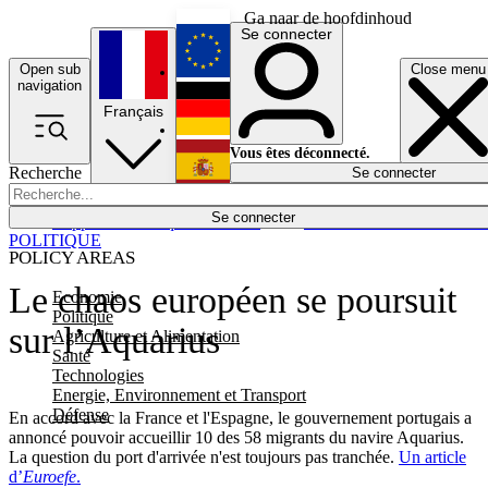
Ga naar de hoofdinhoud
Se connecter
Open sub
Close menu
English
navigation
Français
Deutsch
Vous êtes déconnecté.
Recherche
Se connecter
Español
Lumières éteintes
Se connecter
Rapporteur
Politique
Économie
Newsletters
Evénements
Em
POLITIQUE
POLICY AREAS
Le chaos européen se poursuit
Economie
Politique
sur l’Aquarius
Agriculture et Alimentation
Santé
Technologies
Energie, Environnement et Transport
Défense
En accord avec la France et l'Espagne, le gouvernement portugais a
annoncé pouvoir accueillir 10 des 58 migrants du navire Aquarius.
La question du port d'arrivée n'est toujours pas tranchée.
Un article
d’
Euroefe
.