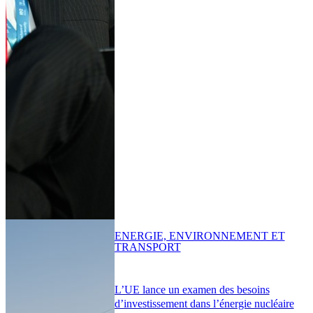
ENERGIE, ENVIRONNEMENT ET
TRANSPORT
L’UE lance un examen des besoins
d’investissement dans l’énergie nucléaire