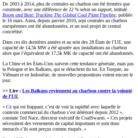
De 2003 à 2014, plus de centrales au charbon ont été fermées que
construite, avec une différence de 22 % selon un rapport, intitulé
Boom and Bust: Tracking The Global Coal Plant Pipeline
, publiée
le 16 mars. Ainsi, depuis janvier 2010, sept centrales au charbon
européennes ont été abandonnées, et un seul projet de central
concrétisé.
Dans ces dix dernières années et au sein des 28 États de l’UE, une
capacité de 14,5k MW a été ajoutée aux installations au charbon
alors que l’équivalent de 17,5k MK de capacité ont été abandonnés.
La Chine et les États-Unis suivent cette tendance générale, mais pas
la Pologne et les Balkans, qui se détachent du lot. En Turquie, au
Viêtnam et en Indonésie, de nouvelles propositions voient encore le
jour.
>> Lire :
Les Balkans reviennent au charbon contre la volonté
de l’UE
« Ce qui est frappant, c’est de voir la rapidité avec laquelle le
contexte commercial du charbon s’est détérioré depuis 2012 »,
constate Ted Nace, directeur exécutif de CoalSwarm. « Ces projets
nécessitent des versements de capital importants et sont donc
menacés s’ils sont perçus comme risqués. »