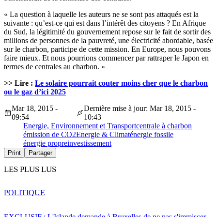
« La question à laquelle les auteurs ne se sont pas attaqués est la
suivante : qu’est-ce qui est dans l’intérêt des citoyens ? En Afrique
du Sud, la légitimité du gouvernement repose sur le fait de sortir des
millions de personnes de la pauvreté, une électricité abordable, basée
sur le charbon, participe de cette mission. En Europe, nous pouvons
faire mieux. Et nous pourrions commencer par rattraper le Japon en
termes de centrales au charbon. »
>> Lire :
Le solaire pourrait couter moins cher que le charbon
ou le gaz d’ici 2025
Mar 18, 2015 -
Dernière mise à jour: Mar 18, 2015 -
09:54
10:43
Energie, Environnement et Transport
centrale à charbon
émission de CO2
Energie & Climat
énergie fossile
énergie propre
investissement
Print
Partager
LES PLUS LUS
POLITIQUE
EXCLUSIF : L'Islande demande à Bruxelles de ne pas s'immiscer