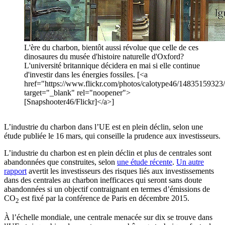
L'ère du charbon, bientôt aussi révolue que celle de ces
dinosaures du musée d'histoire naturelle d'Oxford?
L'université britannique décidera en mai si elle continue
d'investir dans les énergies fossiles. [<a
href="https://www.flickr.com/photos/calotype46/14835159323/s
target="_blank" rel="noopener">
[Snapshooter46/Flickr]</a>]
L’industrie du charbon dans l’UE est en plein déclin, selon une
étude publiée le 16 mars, qui conseille la prudence aux investisseurs.
L’industrie du charbon est en plein déclin et plus de centrales sont
abandonnées que construites, selon
une étude récente
.
Un autre
rapport
avertit les investisseurs des risques liés aux investissements
dans des centrales au charbon inefficaces qui seront sans doute
abandonnées si un objectif contraignant en termes d’émissions de
CO
est fixé par la conférence de Paris en décembre 2015.
2
À l’échelle mondiale, une centrale menacée sur dix se trouve dans