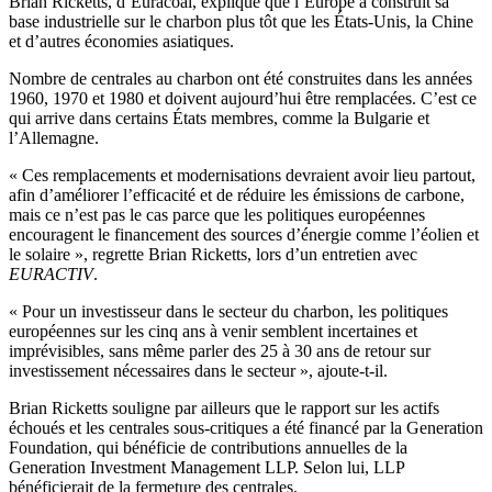
Brian Ricketts, d’Euracoal, explique que l’Europe a construit sa
base industrielle sur le charbon plus tôt que les États-Unis, la Chine
et d’autres économies asiatiques.
Nombre de centrales au charbon ont été construites dans les années
1960, 1970 et 1980 et doivent aujourd’hui être remplacées. C’est ce
qui arrive dans certains États membres, comme la Bulgarie et
l’Allemagne.
« Ces remplacements et modernisations devraient avoir lieu partout,
afin d’améliorer l’efficacité et de réduire les émissions de carbone,
mais ce n’est pas le cas parce que les politiques européennes
encouragent le financement des sources d’énergie comme l’éolien et
le solaire », regrette Brian Ricketts, lors d’un entretien avec
EURACTIV
.
« Pour un investisseur dans le secteur du charbon, les politiques
européennes sur les cinq ans à venir semblent incertaines et
imprévisibles, sans même parler des 25 à 30 ans de retour sur
investissement nécessaires dans le secteur », ajoute-t-il.
Brian Ricketts souligne par ailleurs que le rapport sur les actifs
échoués et les centrales sous-critiques a été financé par la Generation
Foundation, qui bénéficie de contributions annuelles de la
Generation Investment Management LLP. Selon lui, LLP
bénéficierait de la fermeture des centrales.