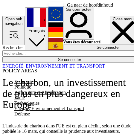
Ga naar de hoofdinhoud
Se connecter
Open sub
Close menu
English
navigation
Français
Deutsch
Vous êtes déconnecté.
Recherche
Se connecter
Español
Lumières éteintes
Se connecter
Rapporteur
Politique
Économie
Newsletters
Evénements
Em
ENERGIE, ENVIRONNEMENT ET TRANSPORT
POLICY AREAS
Le charbon, un investissement
Economie
Politique
de plus en plus dangereux en
Agriculture et Alimentation
Santé
Europe
Technologies
Energie, Environnement et Transport
Défense
L'industrie du charbon dans l'UE est en plein déclin, selon une étude
publiée le 16 mars, qui conseille la prudence aux investisseurs.