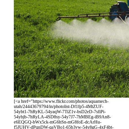
[<a href="https://www.flickr.com/photos/aquamech-
utah/24443679794/in/photolist-Df1fp5-4MtZUF-
54ybt1-7hRyKL-54yaqW-7TiZ1v-bsD2eD-7sfiPi-
54ybjb-7hRyLA-4SD8sy-54y7J7-7hMBEg-iB9An8-
e6EQGQ-bWx5ck-mG6hSn-mG8foE-dcArHu-
f5JUHV-dPqnDW-qaVBo1-65b3vw-54y8gG-4xF4bt-