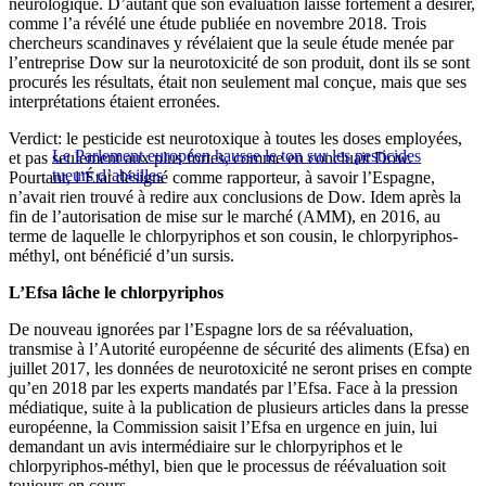
neurologique. D’autant que son évaluation laisse fortement à désirer,
comme l’a révélé une étude publiée en novembre 2018. Trois
chercheurs scandinaves y révélaient que la seule étude menée par
l’entreprise Dow sur la neurotoxicité de son produit, dont ils se sont
procurés les résultats, était non seulement mal conçue, mais que ses
interprétations étaient erronées.
Verdict: le pesticide est neurotoxique à toutes les doses employées,
Le Parlement européen hausse le ton sur les pesticides
et pas seulement aux plus fortes, comme en concluait Dow.
tueurs d’abeilles
Pourtant, l’État désigné comme rapporteur, à savoir l’Espagne,
n’avait rien trouvé à redire aux conclusions de Dow. Idem après la
fin de l’autorisation de mise sur le marché (AMM), en 2016, au
terme de laquelle le chlorpyriphos et son cousin, le chlorpyriphos-
méthyl, ont bénéficié d’un sursis.
L’Efsa lâche le chlorpyriphos
De nouveau ignorées par l’Espagne lors de sa réévaluation,
transmise à l’Autorité européenne de sécurité des aliments (Efsa) en
juillet 2017, les données de neurotoxicité ne seront prises en compte
qu’en 2018 par les experts mandatés par l’Efsa. Face à la pression
médiatique, suite à la publication de plusieurs articles dans la presse
européenne, la Commission saisit l’Efsa en urgence en juin, lui
demandant un avis intermédiaire sur le chlorpyriphos et le
chlorpyriphos-méthyl, bien que le processus de réévaluation soit
toujours en cours.