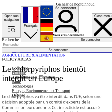
Ga naar de hoofdinhoud
Se connecter
Open sub
Close menu
English
navigation
Français
Deutsch
Vous êtes déconnecté.
Recherche
Se connecter
Español
Lumières éteintes
Se connecter
Rapporteur
Politique
Économie
Newsletters
Evénements
Em
AGRICULTURE & ALIMENTATION
POLICY AREAS
Le chlorpyriphos bientôt
Economie
Politique
interdit en Europe
Agriculture et Alimentation
Santé
Technologies
Energie, Environnement et Transport
Défense
Le chlorpyriphos va être interdit dans l’UE, selon une
décision adoptée par un comité d’experts de la
Commission européenne. Cet insecticide est accusé