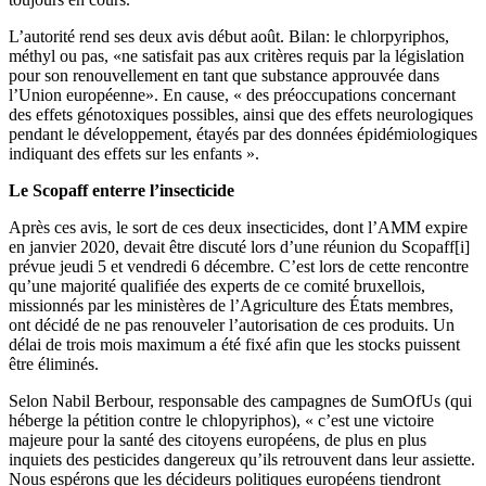
L’autorité rend ses deux avis début août. Bilan: le chlorpyriphos,
méthyl ou pas, «ne satisfait pas aux critères requis par la législation
pour son renouvellement en tant que substance approuvée dans
l’Union européenne». En cause, « des préoccupations concernant
des effets génotoxiques possibles, ainsi que des effets neurologiques
pendant le développement, étayés par des données épidémiologiques
indiquant des effets sur les enfants ».
Le Scopaff enterre l’insecticide
Après ces avis, le sort de ces deux insecticides, dont l’AMM expire
en janvier 2020, devait être discuté lors d’une réunion du Scopaff[i]
prévue jeudi 5 et vendredi 6 décembre. C’est lors de cette rencontre
qu’une majorité qualifiée des experts de ce comité bruxellois,
missionnés par les ministères de l’Agriculture des États membres,
ont décidé de ne pas renouveler l’autorisation de ces produits. Un
délai de trois mois maximum a été fixé afin que les stocks puissent
être éliminés.
Selon Nabil Berbour, responsable des campagnes de SumOfUs (qui
héberge la pétition contre le chlopyriphos), « c’est une victoire
majeure pour la santé des citoyens européens, de plus en plus
inquiets des pesticides dangereux qu’ils retrouvent dans leur assiette.
Nous espérons que les décideurs politiques européens tiendront