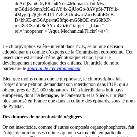
dcArQS-mG6yPR-54tYrc-4Momau-7TnhMw-
mG8d1d-9mnJcK-a2AY4x-2jUoGo-8AVpSi-7TiYik-
4Myg2j-2jQ6n8-fTTZv6-2jUq4w-dZuxK-4oE6eB-
D4bh9E-mG6Ape-mG8fqo-mG6hQD-mG6hKP-
mG8eCS-mG8eAY-mG6zt6" target="_blank"
rel="noopener">[Aqua Mechanical/Flickr]</a>]
Le chlorpyriphos va être interdit dans l’UE, selon une décision
adoptée par un comité d’experts de la Commission européenne. Cet
insecticide est accusé d’être génotoxique et nocif pour le
développement neurologique des enfants. Un article de notre
partenaire le
Journal de l’environnement
.
Bien que moins connu que le glyphosate, le chlorpyriphos fait
l’objet d’une pétition demandant son interdiction dans l’UE, qui a
obtenu près de 221 000 signatures. Déjà interdit dans huit pays
européens, dont l’Allemagne, le Danemark et la Suède, il n’était
plus autorisé en France que dans la culture des épinards, sous le nom
de Pyristar.
Des données de neurotoxicité négligées
Or cet insecticide, comme d’autres composés organophosphorés, fait
l’objet de nombreuses craintes quant à sa toxicité, en particulier