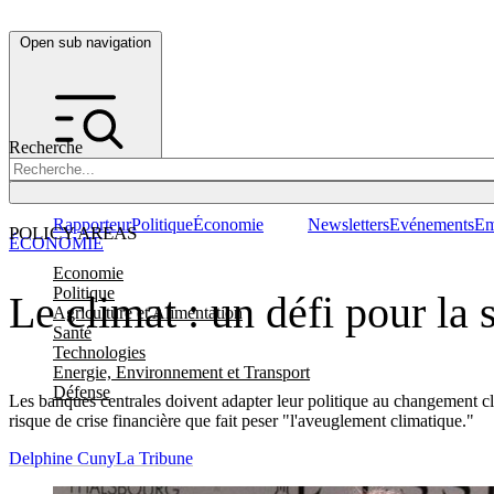
Open sub navigation
Recherche
Rapporteur
Politique
Économie
Newsletters
Evénements
Em
POLICY AREAS
ÉCONOMIE
Economie
Politique
Le climat : un défi pour la 
Agriculture et Alimentation
Santé
Technologies
Energie, Environnement et Transport
Défense
Les banques centrales doivent adapter leur politique au changement cli
risque de crise financière que fait peser "l'aveuglement climatique."
Delphine Cuny
La Tribune