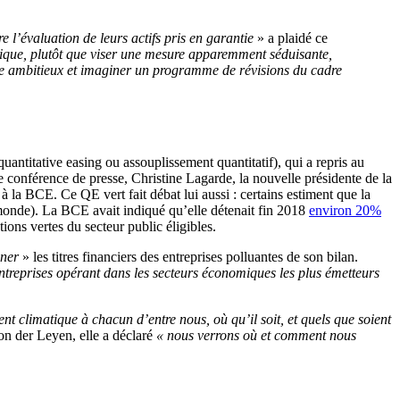
e l’évaluation de leurs actifs pris en garantie
» a plaidé ce
tique, plutôt que viser une mesure apparemment séduisante,
être ambitieux et imaginer un programme de révisions du cadre
ntitative easing ou assouplissement quantitatif), qui a repris au
 conférence de presse, Christine Lagarde, la nouvelle présidente de la
»
à la BCE. Ce QE vert fait débat lui aussi : certains estiment que la
e monde). La BCE avait indiqué qu’elle détenait fin 2018
environ 20%
ions vertes du secteur public éligibles.
iner
» les titres financiers des entreprises polluantes de son bilan.
ntreprises opérant dans les secteurs économiques les plus émetteurs
t climatique à chacun d’entre nous, où qu’il soit, et quels que soient
on der Leyen, elle a déclaré
« nous verrons où et comment nous