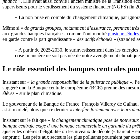
finance
»
. Elle avait aussi convié l’ancien ministre de la
Transition éco
superviseurs pour le verdissement du système financier
(NGFS) fin 2
« La non-prise en compte du changement climatique, par ignorance, 
Même si «
de grands groupes, notamment d’assurance, prennent très
aux grandes banques françaises, comme l’ont montré
plusieurs étud
en garde contre la part grandissante «
des actifs échoués
» (stranded as
« A partir de 2025-2030, le surinvestissement dans les énergies
crise financière ne soit pas née de notre aveuglement climatique
Le rôle essentiel des banques centrales pou
Insistant sur «
la grande re
sponsabilité de la puissance publique
», l’
suggéré que la Banque centrale européenne (BCE) prenne des mesures
élèves
» sur le plan climatique.
Le gouverneur de la Banque de France, François Villeroy de Galhau, 
a-t-il martelé, alors que ce dernier «
interfère fortement avec leurs deux 
I
nsistant sur le fait que «
le changement climatique pose de nouveaux d
banque centrale exige d’une banque commerciale en garantie du prêt qu’
ajuster les critères d’éligibilité ou les niveaux de décote (« haircut » e
emprunt). Les prêts aux secteurs les plus polluants pourraient par ex