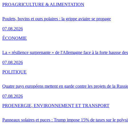
PRO
AGRICULTURE & ALIMENTATION
Poulets, bovins et ours polaires : la grippe aviaire se propage
07.08.2026
ÉCONOMIE
La « résilience surprenante » de l'Allemagne face à la forte hausse de
07.08.2026
POLITIQUE
Quatre pays européens mettent en garde contre les projets de la Russi
07.08.2026
PRO
ENERGIE, ENVIRONNEMENT ET TRANSPORT
Panneaux solaires et puces : Trump impose 15% de taxes sur le polysi