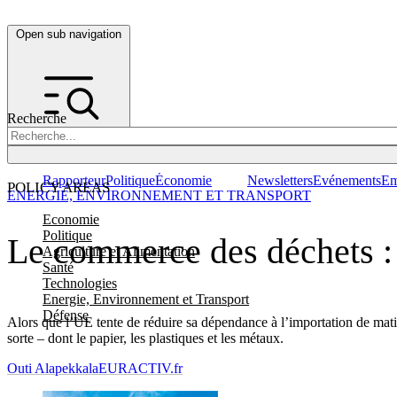
Open sub navigation
Recherche
Rapporteur
Politique
Économie
Newsletters
Evénements
Em
POLICY AREAS
ENERGIE, ENVIRONNEMENT ET TRANSPORT
Economie
Politique
Le commerce des déchets : 
Agriculture et Alimentation
Santé
Technologies
Energie, Environnement et Transport
Défense
Alors que l’UE tente de réduire sa dépendance à l’importation de matiè
sorte – dont le papier, les plastiques et les métaux.
Outi Alapekkala
EURACTIV.fr