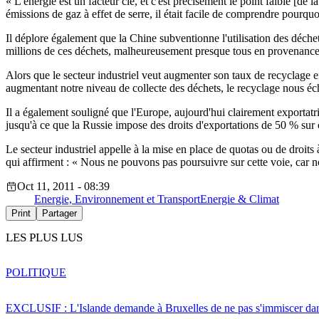
« L'énergie est un facteur clé, et c'est précisément le point faible [d
émissions de gaz à effet de serre, il était facile de comprendre pourquoi
Il déplore également que la Chine subventionne l'utilisation des déch
millions de ces déchets, malheureusement presque tous en provenance d
Alors que le secteur industriel veut augmenter son taux de recyclage e
augmentant notre niveau de collecte des déchets, le recyclage nous éc
Il a également souligné que l'Europe, aujourd'hui clairement exportatri
jusqu'à ce que la Russie impose des droits d'exportations de 50 % sur 
Le secteur industriel appelle à la mise en place de quotas ou de droit
qui affirment : « Nous ne pouvons pas poursuivre sur cette voie, car
Oct 11, 2011 - 08:39
Energie, Environnement et Transport
Energie & Climat
Print
Partager
LES PLUS LUS
POLITIQUE
EXCLUSIF : L'Islande demande à Bruxelles de ne pas s'immiscer dan