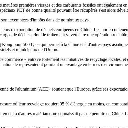
 matières premières vierges et des carburants fossiles ont également en
s spéciaux PET de bonne qualité pouvant être récupérés s'est alors dével
le, sont exemptées d'impôts dans de nombreux pays.
facteurs d'exportation de déchets européens en Chine. Les porte-conten
 cargos de déchets, dont le traitement s'avère être une opération rentable
ng pour 500 €, ce qui permet à la Chine et à d'autres pays asiatiques d
striels et municipaux de l'Union.
 ce commerce « entrave fortement les initiatives de recyclage locales, et
ationale représenterait pourtant un avantage en termes d'environnement e
enne de l'aluminium (AEE), soutient que l'Europe, grâce ses exportations
 mesure où leur recyclage requiert 95 % d'énergie en moins, en comparai
nt à d'autres matériaux, ne connaissait pas de pénurie en Chine. Le pa