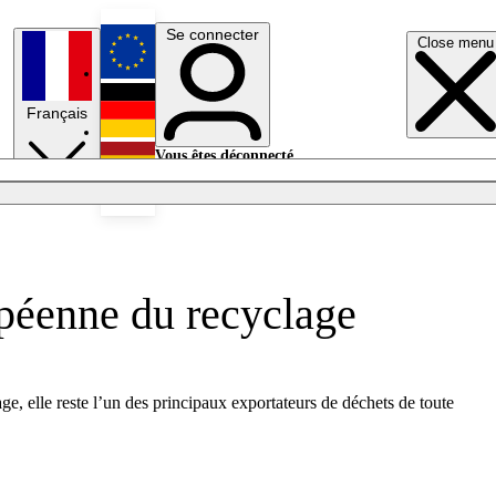
Se connecter
Close menu
English
Français
Deutsch
Vous êtes déconnecté.
Se connecter
Español
Lumières éteintes
opéenne du recyclage
e, elle reste l’un des principaux exportateurs de déchets de toute