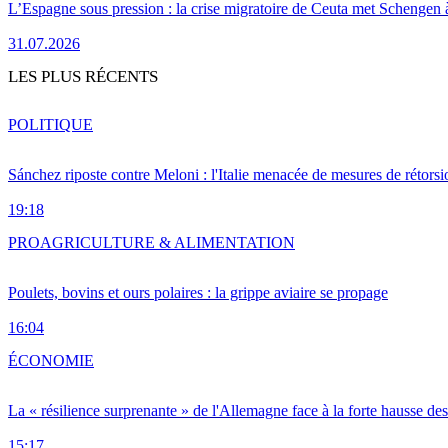
L’Espagne sous pression : la crise migratoire de Ceuta met Schengen 
31.07.2026
LES PLUS RÉCENTS
POLITIQUE
Sánchez riposte contre Meloni : l'Italie menacée de mesures de rétorsi
19:18
PRO
AGRICULTURE & ALIMENTATION
Poulets, bovins et ours polaires : la grippe aviaire se propage
16:04
ÉCONOMIE
La « résilience surprenante » de l'Allemagne face à la forte hausse de
15:17