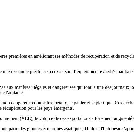
res premières en améliorant ses méthodes de récupération et de recyclag
une ressource précieuse, ceux-ci sont fréquemment expédiés par bateau v
as aux matières illégales et dangereuses qui font la une des journaux, o
de l'amiante.
 non dangereux comme les métaux, le papier et le plastique. Ces déchets
e récupération pour les pays émergents.
nnement (AEE), le volume de ces exportations a fortement augmenté ent
maine parmi les grandes économies asiatiques, l'Inde et l'Indonésie s'a