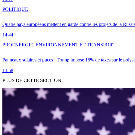
POLITIQUE
Quatre pays européens mettent en garde contre les projets de la Russi
14:44
PRO
ENERGIE, ENVIRONNEMENT ET TRANSPORT
Panneaux solaires et puces : Trump impose 15% de taxes sur le polysi
13:58
PLUS DE CETTE SECTION