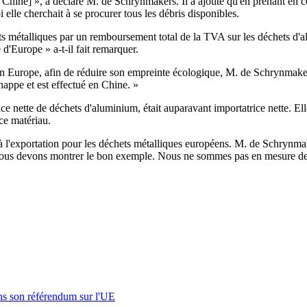
e la Chine] », a déclaré M. de Schrynmakers. Il a ajouté qu'en prenant en 
 elle cherchait à se procurer tous les débris disponibles.
ets métalliques par un remboursement total de la TVA sur les déchets d'
'Europe » a-t-il fait remarquer.
n Europe, afin de réduire son empreinte écologique, M. de Schrynmakers 
happe et est effectué en Chine. »
ce nette de déchets d'aluminium, était auparavant importatrice nette. El
ce matériau.
s à l'exportation pour les déchets métalliques européens. M. de Schrynma
 nous devons montrer le bon exemple. Nous ne sommes pas en mesure de r
s son référendum sur l'UE