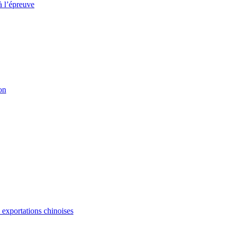
à l’épreuve
on
s exportations chinoises