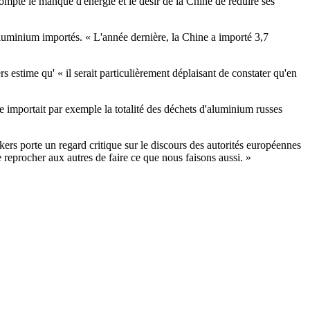
compte le manque d'énergie et le désir de la Chine de réduire ses
aluminium importés. « L'année dernière, la Chine a importé 3,7
estime qu' « il serait particulièrement déplaisant de constater qu'en
le importait par exemple la totalité des déchets d'aluminium russes
kers porte un regard critique sur le discours des autorités européennes
eprocher aux autres de faire ce que nous faisons aussi. »