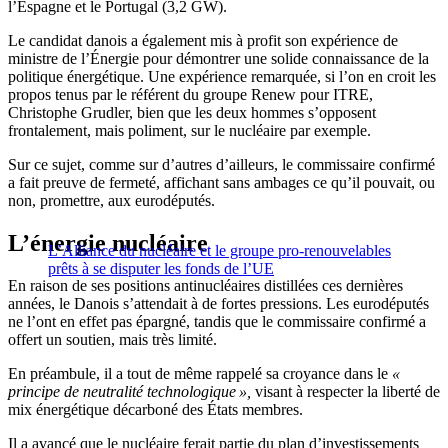
l’Espagne et le Portugal (3,2 GW).
Le candidat danois a également mis à profit son expérience de
ministre de l’Énergie pour démontrer une solide connaissance de la
politique énergétique. Une expérience remarquée, si l’on en croit les
propos tenus par le référent du groupe Renew pour ITRE,
Christophe Grudler, bien que les deux hommes s’opposent
frontalement, mais poliment, sur le nucléaire par exemple.
Sur ce sujet, comme sur d’autres d’ailleurs, le commissaire confirmé
a fait preuve de fermeté, affichant sans ambages ce qu’il pouvait, ou
non, promettre, aux eurodéputés.
L’énergie nucléaire
L’Alliance du nucléaire et le groupe pro-renouvelables
prêts à se disputer les fonds de l’UE
En raison de ses positions antinucléaires distillées ces dernières
années, le Danois s’attendait à de fortes pressions. Les eurodéputés
ne l’ont en effet pas épargné, tandis que le commissaire confirmé a
offert un soutien, mais très limité.
En préambule, il a tout de même rappelé sa croyance dans le
«
principe de neutralité technologique »,
visant à respecter la liberté de
mix énergétique décarboné des États membres.
Il a avancé que le nucléaire ferait partie du plan d’investissements