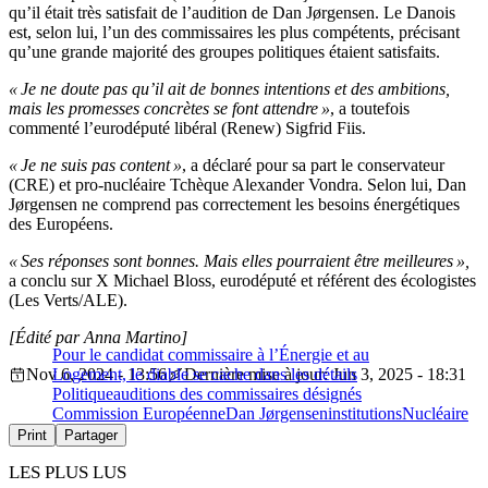
qu’il était très satisfait de l’audition de Dan Jørgensen. Le Danois
est, selon lui, l’un des commissaires les plus compétents, précisant
qu’une grande majorité des groupes politiques étaient satisfaits.
« Je ne doute pas qu’il ait de bonnes intentions et des ambitions,
mais les promesses concrètes se font attendre »
, a toutefois
commenté l’eurodéputé libéral (Renew) Sigfrid Fiis.
« Je ne suis pas content »
, a déclaré pour sa part le conservateur
(CRE) et pro-nucléaire Tchèque Alexander Vondra. Selon lui, Dan
Jørgensen ne comprend pas correctement les besoins énergétiques
des Européens.
« Ses réponses sont bonnes. Mais elles pourraient être meilleures »,
a conclu sur X Michael Bloss, eurodéputé et référent des écologistes
(Les Verts/ALE).
[Édité par Anna Martino]
Pour le candidat commissaire à l’Énergie et au
Nov 6, 2024 - 13:56
Logement, le diable se cache dans les détails
Dernière mise à jour: Jun 3, 2025 - 18:31
Politique
auditions des commissaires désignés
Commission Européenne
Dan Jørgensen
institutions
Nucléaire
Print
Partager
LES PLUS LUS