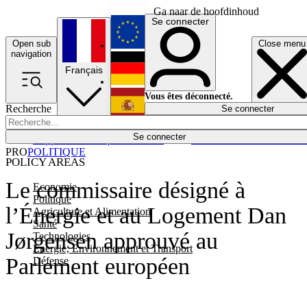
Ga naar de hoofdinhoud
Se connecter
Open sub
Close menu
English
navigation
Français
Deutsch
Vous êtes déconnecté.
Recherche
Se connecter
Español
Lumières éteintes
Se connecter
Rapporteur
Politique
Économie
Newsletters
Evénements
Em
PRO
POLITIQUE
POLICY AREAS
Le commissaire désigné à
Economie
Politique
l’Énergie et au Logement Dan
Agriculture et Alimentation
Santé
Jørgensen approuvé au
Technologies
Energie, Environnement et Transport
Parlement européen
Défense