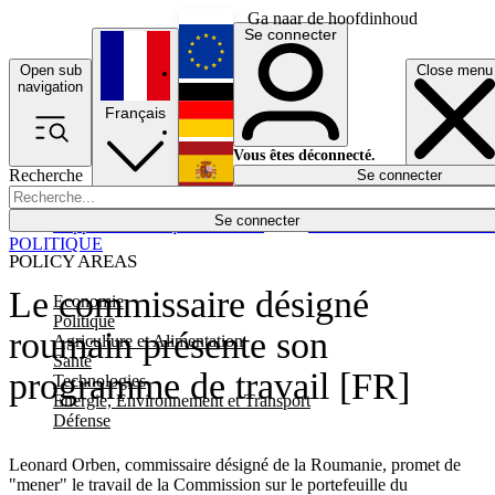
Ga naar de hoofdinhoud
Se connecter
Open sub
Close menu
English
navigation
Français
Deutsch
Vous êtes déconnecté.
Recherche
Se connecter
Español
Lumières éteintes
Se connecter
Rapporteur
Politique
Économie
Newsletters
Evénements
Em
POLITIQUE
POLICY AREAS
Le commissaire désigné
Economie
Politique
roumain présente son
Agriculture et Alimentation
Santé
programme de travail [FR]
Technologies
Energie, Environnement et Transport
Défense
Leonard Orben, commissaire désigné de la Roumanie, promet de
"mener" le travail de la Commission sur le portefeuille du