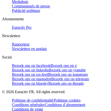
Mediahuis
Communiqués de presse
Publicité politique
Abonnements
Euractiv Pro
Newsletters
Rapporteur
Newsletters en anglais
Social
Bezoek ons op facebook
Bezoek ons op x
Bezoek ons op linkedin
Bezoek ons op youtube
Bezoek ons op rss-feed
Bezoek ons op instagram
Bezoek ons op mastodon
Bezoek ons op telegram
Bezoek ons op bluesky
Bezoek ons op threads
©
2026
Euractiv FR. All rights reserved.
Politique de confidentialité
Politique cookies
Conditions générales
Conditions d’abonnement
Conditions de vente