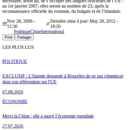
nécessaire, selon lui, de s’occuper des langues officielles de l’UE :
au 1er janvier 2007, elles seront au nombre de 23, après la
reconnaissance officielle du roumain, du bulgare et de l’irlandais.
Nov 28, 2006 -
Dernière mise à jour: May 28, 2012 -
12:30
18:20
Politique
Chine
International
Print
Partager
LES PLUS LUS
POLITIQUE
EXCLUSIF : L'Islande demande à Bruxelles de ne pas s'immiscer
dans son référendum sur l'UE
07.08.2026
ÉCONOMIE
Merci la Chine : elle a sauvé l’économie mondiale
27.07.2026