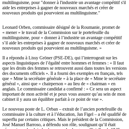
multilinguisme, pour "donner à l'industrie un avantage compétitif s'il
aide les entreprises à gagner de nouveaux marchés et créer de
nouveaux produits qui pourvoient au multilinguisme."
Leonard Orben, commissaire désigné de la Roumanie, promet de
« mener » le travail de la Commission sur le portefeuille du
multilinguisme, pour « donner à l’industrie un avantage compétitif
s’il aide les entreprises à gagner de nouveaux marchés et créer de
nouveaux produits qui pourvoient au multilinguisme. »
Il a répondu à Lissy Gröner (PSE-DE), qui l’interrogeait sur les
aspects linguistiques de l’égalité entre hommes et femmes : « Il faut
que les droits des femmes se retrouvent aussi dans toutes les versions
des documents officiels ». Il a fourni des exemples en français, tels
que « Mme la secrétaire générale » à la place de « Mme le secrétaire
général », ainsi que « chairperson » au lieu de « chairman » en
anglais. Le commissaire candidat a confirmé : « Ce sera un aspect
important de mon activité et je peux vous assurer qu’au sein de mon
cabinet il y aura un équilibre parfait à ce point de vue ».
Le nouveau poste de L. Orban – extrait de l’ancien portefeuille du
commissaire à la culture et à l’éducation, Jan Figel – a été qualifié de
superflu par certains critiques. Mais le président de la Commission,
José Manuel Barroso, a défendu son rôle, soulignant qu’il était