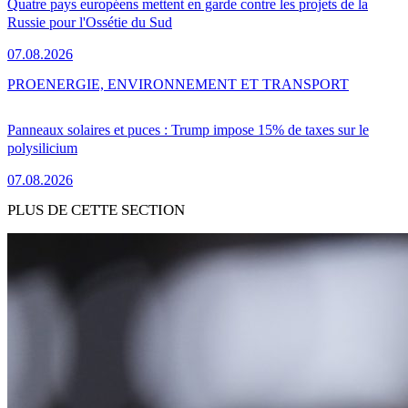
Quatre pays européens mettent en garde contre les projets de la
Russie pour l'Ossétie du Sud
07.08.2026
PRO
ENERGIE, ENVIRONNEMENT ET TRANSPORT
Panneaux solaires et puces : Trump impose 15% de taxes sur le
polysilicium
07.08.2026
PLUS DE CETTE SECTION