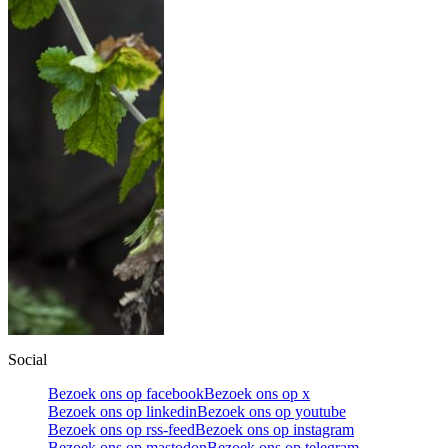
Social
Bezoek ons op facebook
Bezoek ons op x
Bezoek ons op linkedin
Bezoek ons op youtube
Bezoek ons op rss-feed
Bezoek ons op instagram
Bezoek ons op mastodon
Bezoek ons op telegram