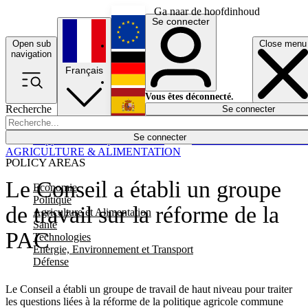
Ga naar de hoofdinhoud
Se connecter
Open sub
Close menu
English
navigation
Français
Deutsch
Vous êtes déconnecté.
Recherche
Se connecter
Español
Lumières éteintes
Se connecter
Rapporteur
Politique
Économie
Newsletters
Evénements
Em
AGRICULTURE & ALIMENTATION
POLICY AREAS
Le Conseil a établi un groupe
Economie
Politique
de travail sur la réforme de la
Agriculture et Alimentation
Santé
PAC
Technologies
Energie, Environnement et Transport
Défense
Le Conseil a établi un groupe de travail de haut niveau pour traiter
les questions liées à la réforme de la politique agricole commune