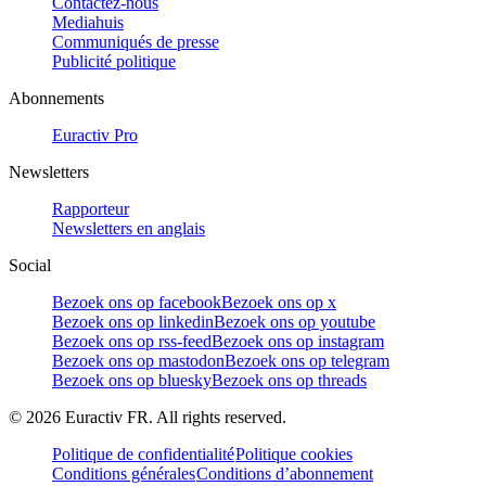
Contactez-nous
Mediahuis
Communiqués de presse
Publicité politique
Abonnements
Euractiv Pro
Newsletters
Rapporteur
Newsletters en anglais
Social
Bezoek ons op facebook
Bezoek ons op x
Bezoek ons op linkedin
Bezoek ons op youtube
Bezoek ons op rss-feed
Bezoek ons op instagram
Bezoek ons op mastodon
Bezoek ons op telegram
Bezoek ons op bluesky
Bezoek ons op threads
©
2026
Euractiv FR. All rights reserved.
Politique de confidentialité
Politique cookies
Conditions générales
Conditions d’abonnement