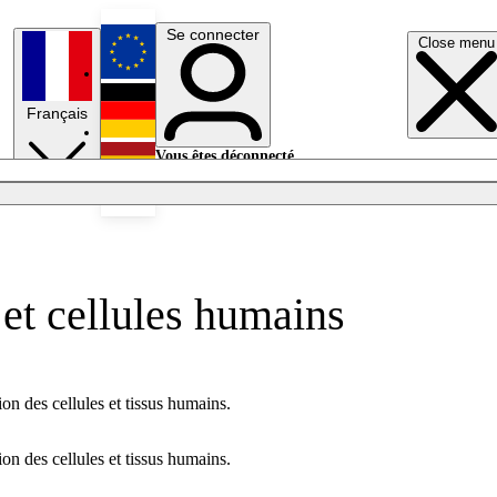
Se connecter
Close menu
English
Français
Deutsch
Vous êtes déconnecté.
Se connecter
Español
Lumières éteintes
et cellules humains
on des cellules et tissus humains.
on des cellules et tissus humains.