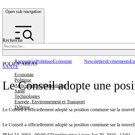
Open sub navigation
Recherche
Rapporteur
Politique
Économie
Newsletters
Evénements
Em
POLICY AREAS
SANTÉ
Economie
Politique
Le Conseil adopte une posi
Agriculture et Alimentation
Santé
Technologies
Energie, Environnement et Transport
Défense
Le Conseil a officiellement adopté sa position commune sur la nouvelle 
Le Conseil a officiellement adopté sa position commune sur la nouvelle 
Jul 24, 2003 - 00:00
Dernière mise à jour: Jan 29, 2010 - 13:01