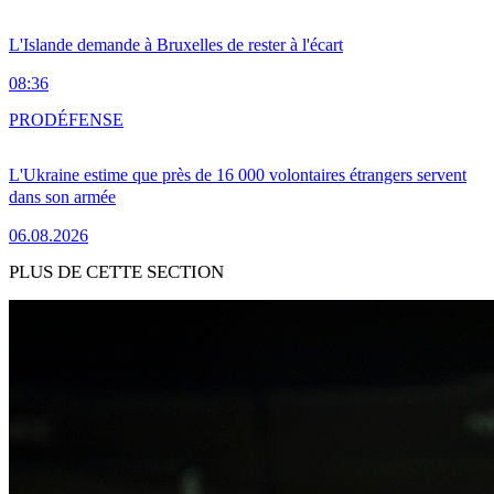
L'Islande demande à Bruxelles de rester à l'écart
08:36
PRO
DÉFENSE
L'Ukraine estime que près de 16 000 volontaires étrangers servent
dans son armée
06.08.2026
PLUS DE CETTE SECTION