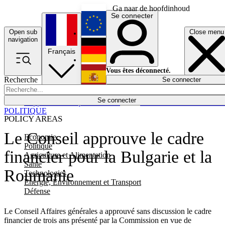
Ga naar de hoofdinhoud
Se connecter
Open sub
Close menu
English
navigation
Français
Deutsch
Vous êtes déconnecté.
Recherche
Se connecter
Español
Lumières éteintes
Se connecter
Rapporteur
Politique
Économie
Newsletters
Evénements
Em
POLITIQUE
POLICY AREAS
Le Conseil approuve le cadre
Economie
Politique
financier pour la Bulgarie et la
Agriculture et Alimentation
Santé
Roumanie
Technologies
Energie, Environnement et Transport
Défense
Le Conseil Affaires générales a approuvé sans discussion le cadre
financier de trois ans présenté par la Commission en vue de