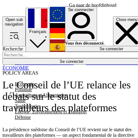
Ga naar de hoofdinhoud
Se connecter
Open sub
Close menu
English
navigation
Français
Deutsch
Vous êtes déconnecté.
Recherche
Se connecter
Español
Lumières éteintes
Se connecter
Rapporteur
Politique
Économie
Newsletters
Evénements
Em
ÉCONOMIE
POLICY AREAS
Le Conseil de l’UE relance les
Economie
Politique
débats sur le statut des
Agriculture et Alimentation
Santé
travailleurs des plateformes
Technologies
Energie, Environnement et Transport
Défense
La présidence suédoise du Conseil de l’UE revient sur le statut des
travailleurs des plateformes — un aspect fondamental de la directive