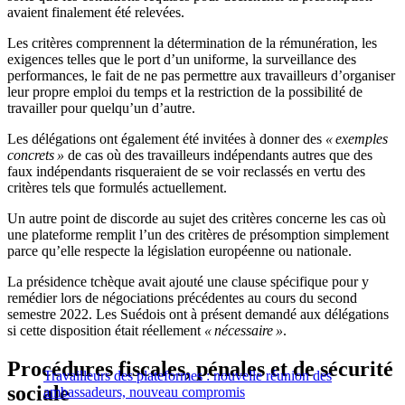
avaient finalement été relevées.
Les critères comprennent la détermination de la rémunération, les
exigences telles que le port d’un uniforme, la surveillance des
performances, le fait de ne pas permettre aux travailleurs d’organiser
leur propre emploi du temps et la restriction de la possibilité de
travailler pour quelqu’un d’autre.
Les délégations ont également été invitées à donner des
« exemples
concrets »
de cas où des travailleurs indépendants autres que des
faux indépendants risqueraient de se voir reclassés en vertu des
critères tels que formulés actuellement.
Un autre point de discorde au sujet des critères concerne les cas où
une plateforme remplit l’un des critères de présomption simplement
parce qu’elle respecte la législation européenne ou nationale.
La présidence tchèque avait ajouté une clause spécifique pour y
remédier lors de négociations précédentes au cours du second
semestre 2022. Les Suédois ont à présent demandé aux délégations
si cette disposition était réellement
« nécessaire »
.
Procédures fiscales, pénales et de sécurité
Travailleurs des plateformes : nouvelle réunion des
sociale
ambassadeurs, nouveau compromis