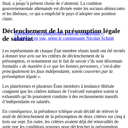
final, a jusqu’à présent choisi de s’abstenir. La coalition
gouvernementale allemande est divisée entre les sociaux-démocrates
et les libéraux, ce qui a empêché le pays d’adopter une position
claire.
Déclenchement de la présomption légale
Travailleurs des plateformes : pas de compromis «
de salariat
équilibré » en vue, selon le commissaire Nicolas Schmit
Les représentants de chaque État membre réunis lundi ont été invités
à donner leur avis sur les critères de déclenchement de la
présomption, et notamment sur le fait de savoir s’ils sont désormais
formulés
« de manière à ce que les bonnes personnes, c’est-à-dire
principalement les faux indépendants, soient couvertes par la
présomption légale »
.
Les plateformes et plusieurs États membres à tendance libérale
craignent que les critères initiaux de l’exécutif européen soient si
exhaustifs qu’ils pourraient conduire à des reclassements massifs
d’indépendants en salariés.
En conséquence, la présidence tchèque avait décidé de relever le
seuil de déclenchement de la présomption de deux critères sur cinq à
trois sur sept. En outre, les critères avaient déjà été retravaillés de
sorte que les conditions requises pour déclencher la présomption