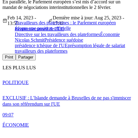
En parallèle, le Parlement européen s’est mis d’accord sur un
mandat de négociations interinstitutionnelles le 2 février.
Feb 14, 2023 -
Dernière mise à jour: Aug 25, 2023 -
Travailleurs des plateformes : le Parlement européen
13:55
17:32
adopte une position officielle
Économie
conseil de l'UE
Directive sur les travailleurs des plateformes
Économie
Nicolas Schmit
Présidence suédoise
présidence tchèque de l'UE
présomption légale de salariat
travailleurs des plateformes
Print
Partager
LES PLUS LUS
POLITIQUE
EXCLUSIF : L'Islande demande à Bruxelles de ne pas s'immiscer
dans son référendum sur l'UE
09:07
ÉCONOMIE