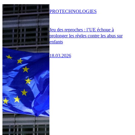
PRO
TECHNOLOGIES
Jeu des reproches : l’UE échoue à
prolonger les règles contre les abus sur
enfants
18.03.2026