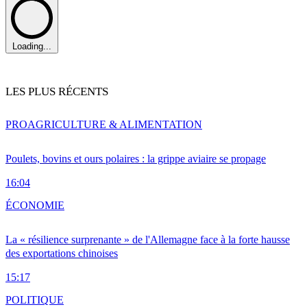
Loading...
LES PLUS RÉCENTS
PRO
AGRICULTURE & ALIMENTATION
Poulets, bovins et ours polaires : la grippe aviaire se propage
16:04
ÉCONOMIE
La « résilience surprenante » de l'Allemagne face à la forte hausse
des exportations chinoises
15:17
POLITIQUE