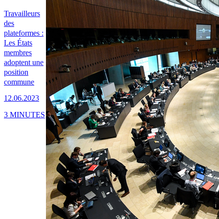
Travailleurs
des
plateformes :
Les États
membres
adoptent une
position
commune
12.06.2023
3 MINUTES