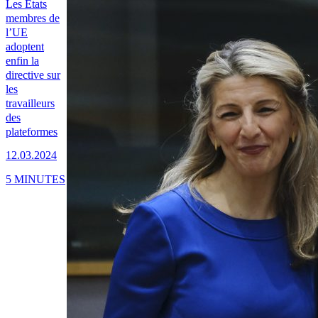
Les États
membres de
l’UE
adoptent
enfin la
directive sur
les
travailleurs
des
plateformes
12.03.2024
5 MINUTES