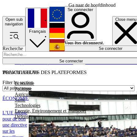
Ga naar de hoofdinhoud
Se connecter
Open sub
Close menu
English
navigation
Français
Deutsch
Vous êtes déconnecté.
Recherche
Se connecter
Español
Lumières éteintes
Se connecter
Rapporteur
Politique
Économie
Newsletters
Evénements
Em
POLICY AREAS
TRAVAILLEURS DES PLATEFORMES
Filter by section
Economie
Politique
Agriculture et Alimentation
ÉCONOMIE
Santé
Technologies
Energie, Environnement et Transport
L’UE adopte
Défense
pour de bon
une directive
sur les