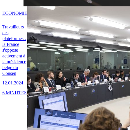
ÉCONOMIE
Travailleurs
des
plateformes :
la France
s'oppose
activement à
la présidence
belge du
Conseil
12.01.2024
6 MINUTES