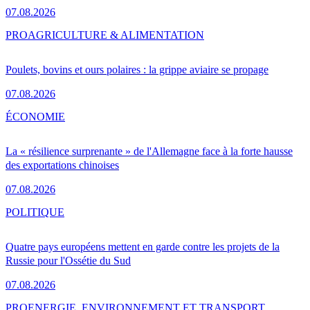
07.08.2026
PRO
AGRICULTURE & ALIMENTATION
Poulets, bovins et ours polaires : la grippe aviaire se propage
07.08.2026
ÉCONOMIE
La « résilience surprenante » de l'Allemagne face à la forte hausse
des exportations chinoises
07.08.2026
POLITIQUE
Quatre pays européens mettent en garde contre les projets de la
Russie pour l'Ossétie du Sud
07.08.2026
PRO
ENERGIE, ENVIRONNEMENT ET TRANSPORT