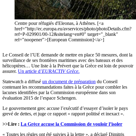
Centre pour réfugiés d'Eleonas, à Athènes. [<a
href="http://ec.europa.eu/avservices/photo/photoDetails.cfm?
ref=P-029901/00-12&sitelang=en#0" target="_blank"
rel="noopener">[European Commission]</a>]
Le Conseil de l’UE demande de mettre en place 50 mesures, dont la
surveillance de ses frontières maritimes avec des bateaux et des
hélicoptères… Une liste à la Prévert que la Grèce est loin de pouvoir
assurer.
Un article d’
EURACTIV Grèce
.
Statewatch a diffusé
un document de préparation
du Conseil
contenant les recommandations faites à la Grèce pour combler les
lacunes identifiées par la Commission européenne dans son
évaluation 2015 de l’espace Schengen.
Le gouvernement grec accuse l’exécutif d’essayer d’isoler le pays
grevé de dettes, et juge ce rapport « rapport politisé et inexact ».
>>Lire :
La Grèce accuse la Commission de vouloir l’isoler
« Toutes les règles ont été suivies à la lettre », a déclaré Dimitris