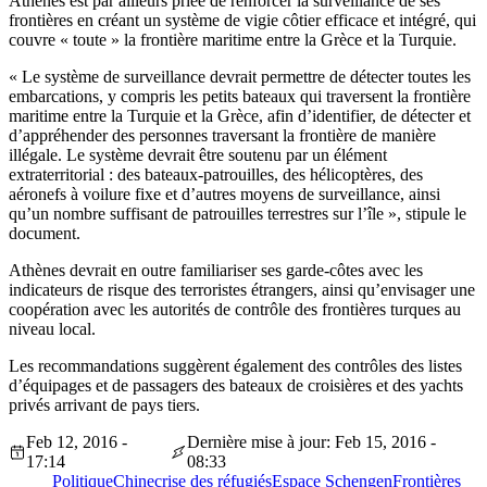
Athènes est par ailleurs priée de renforcer la surveillance de ses
frontières en créant un système de vigie côtier efficace et intégré, qui
couvre « toute » la frontière maritime entre la Grèce et la Turquie.
« Le système de surveillance devrait permettre de détecter toutes les
embarcations, y compris les petits bateaux qui traversent la frontière
maritime entre la Turquie et la Grèce, afin d’identifier, de détecter et
d’appréhender des personnes traversant la frontière de manière
illégale. Le système devrait être soutenu par un élément
extraterritorial : des bateaux-patrouilles, des hélicoptères, des
aéronefs à voilure fixe et d’autres moyens de surveillance, ainsi
qu’un nombre suffisant de patrouilles terrestres sur l’île », stipule le
document.
Athènes devrait en outre familiariser ses garde-côtes avec les
indicateurs de risque des terroristes étrangers, ainsi qu’envisager une
coopération avec les autorités de contrôle des frontières turques au
niveau local.
Les recommandations suggèrent également des contrôles des listes
d’équipages et de passagers des bateaux de croisières et des yachts
privés arrivant de pays tiers.
Feb 12, 2016 -
Dernière mise à jour: Feb 15, 2016 -
17:14
08:33
Politique
Chine
crise des réfugiés
Espace Schengen
Frontières