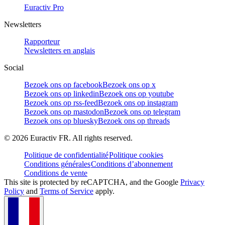
Euractiv Pro
Newsletters
Rapporteur
Newsletters en anglais
Social
Bezoek ons op facebook
Bezoek ons op x
Bezoek ons op linkedin
Bezoek ons op youtube
Bezoek ons op rss-feed
Bezoek ons op instagram
Bezoek ons op mastodon
Bezoek ons op telegram
Bezoek ons op bluesky
Bezoek ons op threads
©
2026
Euractiv FR. All rights reserved.
Politique de confidentialité
Politique cookies
Conditions générales
Conditions d’abonnement
Conditions de vente
This site is protected by reCAPTCHA, and the Google
Privacy
Policy
and
Terms of Service
apply.