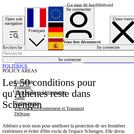
Ga naar de hoofdinhoud
Se connecter
Open sub
Close menu
English
navigation
Français
Deutsch
Vous êtes déconnecté.
Recherche
Se connecter
Español
Lumières éteintes
Se connecter
Rapporteur
Politique
Économie
Newsletters
Evénements
Em
POLITIQUE
POLICY AREAS
Les 50 conditions pour
Economie
Politique
qu'Athènes reste dans
Agriculture et Alimentation
Santé
Schengen
Technologies
Energie, Environnement et Transport
Défense
Athènes a trois mois pour améliorer la protection de ses frontières
extérieures et éviter d'être exclu de l'espace Schengen. Elle devra