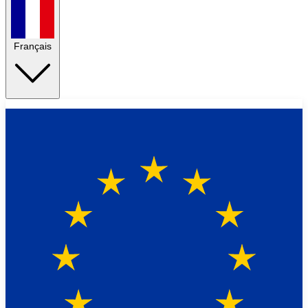
Français