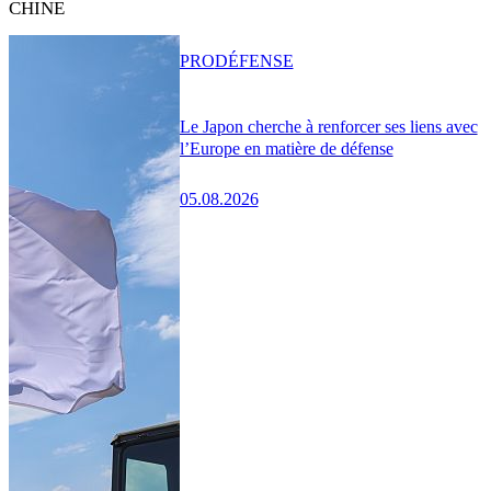
CHINE
PRO
DÉFENSE
Le Japon cherche à renforcer ses liens avec
l’Europe en matière de défense
05.08.2026