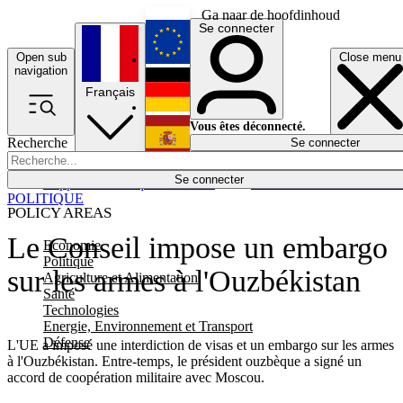
Ga naar de hoofdinhoud
Se connecter
Open sub
Close menu
English
navigation
Français
Deutsch
Vous êtes déconnecté.
Recherche
Se connecter
Español
Lumières éteintes
Se connecter
Rapporteur
Politique
Économie
Newsletters
Evénements
Em
POLITIQUE
POLICY AREAS
Le Conseil impose un embargo
Economie
Politique
sur les armes à l'Ouzbékistan
Agriculture et Alimentation
Santé
Technologies
Energie, Environnement et Transport
Défense
L'UE a imposé une interdiction de visas et un embargo sur les armes
à l'Ouzbékistan. Entre-temps, le président ouzbèque a signé un
accord de coopération militaire avec Moscou.