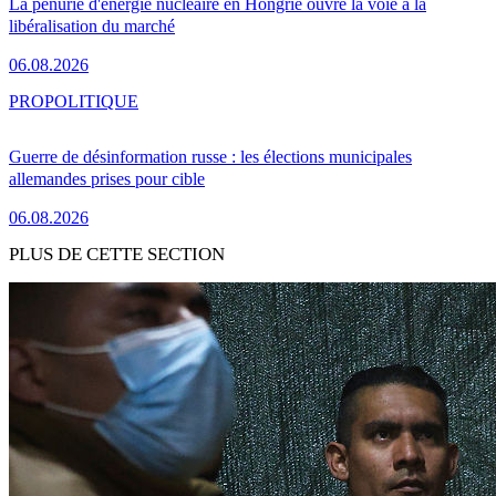
La pénurie d'énergie nucléaire en Hongrie ouvre la voie à la
libéralisation du marché
06.08.2026
PRO
POLITIQUE
Guerre de désinformation russe : les élections municipales
allemandes prises pour cible
06.08.2026
PLUS DE CETTE SECTION