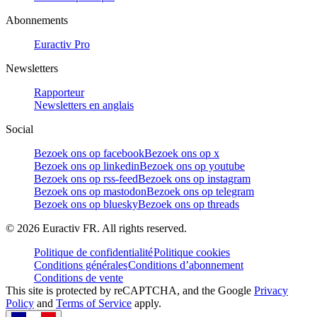
Abonnements
Euractiv Pro
Newsletters
Rapporteur
Newsletters en anglais
Social
Bezoek ons op facebook
Bezoek ons op x
Bezoek ons op linkedin
Bezoek ons op youtube
Bezoek ons op rss-feed
Bezoek ons op instagram
Bezoek ons op mastodon
Bezoek ons op telegram
Bezoek ons op bluesky
Bezoek ons op threads
©
2026
Euractiv FR. All rights reserved.
Politique de confidentialité
Politique cookies
Conditions générales
Conditions d’abonnement
Conditions de vente
This site is protected by reCAPTCHA, and the Google
Privacy
Policy
and
Terms of Service
apply.