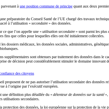
n parvenant à
une position commune de principe
quant aux deux premiers 
gane préparatoire du Conseil Santé de l’UE chargé des travaux techniques
cré à l’utilisation «
secondaire
» des données.
our ce que l’on appelle une «
utilisation secondaire
» sont parmi les plus 
es fins que celles pour lesquelles elles ont été initialement collectées.
es dossiers médicaux, les données sociales, administratives, génétiques 
s biobanques.
tions supplémentaires sont obtenues par traitement des données dans le c
la prise de décision peut considérablement stimuler le domaine innovant
 confiance des citoyens
l proposent de ne pas autoriser l’utilisation secondaire des données rela
vue à l’origine par l’exécutif européen.
t une définition plus détaillée du «
détenteur de données sur la santé
», 
es utilisations secondaires.
 protection des données, la loi européenne sur la protection de la vie pri