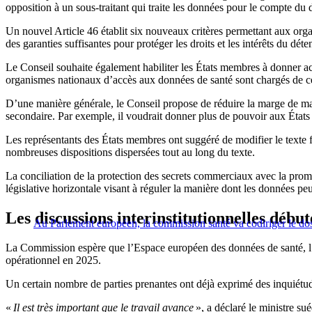
opposition à un sous-traitant qui traite les données pour le compte du 
Un nouvel Article 46 établit six nouveaux critères permettant aux org
des garanties suffisantes pour protéger les droits et les intérêts du dé
Le Conseil souhaite également habiliter les États membres à donner acc
organismes nationaux d’accès aux données de santé sont chargés de ce
D’une manière générale, le Conseil propose de réduire la marge de ma
secondaire. Par exemple, il voudrait donner plus de pouvoir aux États 
Les représentants des États membres ont suggéré de modifier le texte fina
nombreuses dispositions dispersées tout au long du texte.
La conciliation de la protection des secrets commerciaux avec la prom
législative horizontale visant à réguler la manière dont les données peu
Les discussions interinstitutionnelles début
Au Parlement européen, la commission santé va codiriger le dos
La Commission espère que l’Espace européen des données de santé, l’un 
opérationnel en 2025.
Un certain nombre de parties prenantes ont déjà exprimé des inquiétude
«
Il est très important que le travail avance
», a déclaré le ministre s