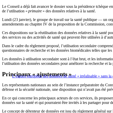
Le Conseil a déjà fait avancer le dossier sous la présidence tchèque e
de l’utilisation «
primaire
» des données relatives à la santé.
Lundi (23 janvier), le groupe de travail sur la santé publique — un or
amendements au chapitre IV de la proposition de la Commission, consa
Ces dispositions sur la réutilisation des données relatives à la santé p
des services ou des activités de santé qui peuvent être utilisées à d’autr
Dans le cadre du règlement proposé, l’utilisation secondaire comprend l
questionnaires de recherche et les données biomédicales telles que le
Les données à utilisation secondaire sont à l’état brut, et les informa
l’utilisation des données secondaires pour améliorer la recherche et 
Principaux « ajustements »
L’espace européen des données de santé « irréalisable » sans la
Les représentants nationaux au sein de l’instance préparatoire du Consei
défense et la sécurité nationale, une disposition qui n’avait pas été pré
En ce qui concerne les principaux acteurs de ces services, ils proposen
données sur la santé et qui pourraient être invités à les partager pour d
Le concept de détenteur de données est issu du règlement général sur la