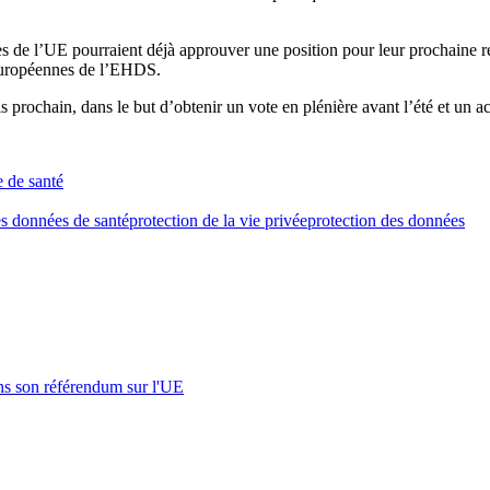
es de l’UE pourraient déjà approuver une position pour leur prochaine r
n européennes de l’EHDS.
s prochain, dans le but d’obtenir un vote en plénière avant l’été et un a
e de santé
s données de santé
protection de la vie privée
protection des données
s son référendum sur l'UE