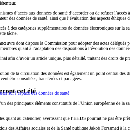
détenteur.
anismes d’accès aux données de santé d’accorder ou de refuser l’accès à 
tenteur des données de santé, ainsi que l’évaluation des aspects éthiques d
ès à des catégories supplémentaires de données électroniques sur la san
tte tâche.
nœuvre dont dispose la Commission pour adopter des actes délégués perme
membres quant à l’adaptation des dispositions à l’évolution des données
l afin d’avoir un article unique, plus détaillé, traitant des droits de pr
otion de la circulation des données est également un point central des d
vent être consultées, transférées et partagées.
eront cet été
sier sur l’espace des données de santé
des principaux éléments constitutifs de l’Union européenne de la santé,
s quant au calendrier, avertissant que l’EHDS pourrait ne pas être prêt
uédois des Affaires sociales et de la Santé publique Jakob Forssmed à l