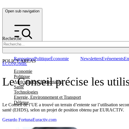
Open sub navigation
Recherche
Rapporteur
Politique
Économie
Newsletters
Evénements
Em
POLICY AREAS
ÉCONOMIE
Economie
Politique
Le Conseil précise les util
Agriculture et Alimentation
Santé
Technologies
Energie, Environnement et Transport
Défense
Le Conseil de l’UE a trouvé un terrain d’entente sur l’utilisation sec
santé (EHDS), selon un projet de position obtenu par EURACTIV.
Gerardo Fortuna
Euractiv.com