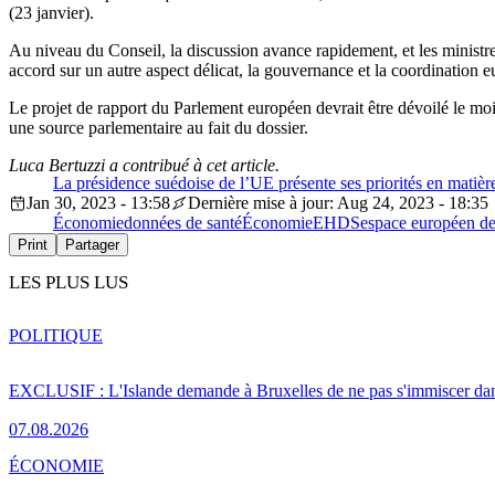
(23 janvier).
Au niveau du Conseil, la discussion avance rapidement, et les ministr
accord sur un autre aspect délicat, la gouvernance et la coordinatio
Le projet de rapport du Parlement européen devrait être dévoilé le moi
une source parlementaire au fait du dossier.
Luca Bertuzzi a contribué à cet article.
La présidence suédoise de l’UE présente ses priorités en matièr
Jan 30, 2023 - 13:58
Dernière mise à jour: Aug 24, 2023 - 18:35
Économie
données de santé
Économie
EHDS
espace européen de
Print
Partager
LES PLUS LUS
POLITIQUE
EXCLUSIF : L'Islande demande à Bruxelles de ne pas s'immiscer dan
07.08.2026
ÉCONOMIE