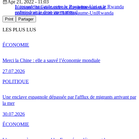
Apr 21, 2022 - 11:03
L’accord sur l’asile entre le Royaume-Uni et le Rwanda
Politique
Chine
demandeurs d'asile
International
enfreindrait le droit international
politique migratoire de l'UE
Royaume-Uni
Rwanda
Print
Partager
LES PLUS LUS
ÉCONOMIE
Merci la Chine : elle a sauvé l’économie mondiale
27.07.2026
POLITIQUE
Une enclave espagnole dépassée par l'afflux de migrants arrivant par
la mer
30.07.2026
ÉCONOMIE