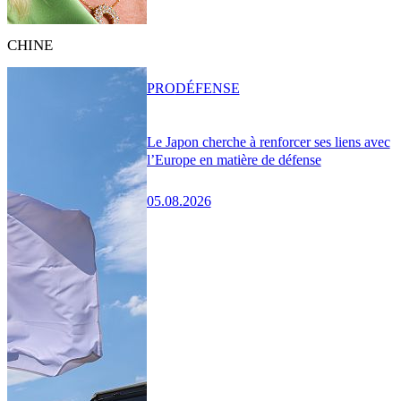
CHINE
PRO
DÉFENSE
Le Japon cherche à renforcer ses liens avec
l’Europe en matière de défense
05.08.2026