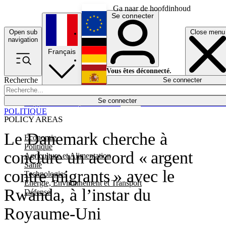
Ga naar de hoofdinhoud
Se connecter
Open sub
Close menu
English
navigation
Français
Deutsch
Vous êtes déconnecté.
Recherche
Se connecter
Español
Lumières éteintes
Se connecter
Rapporteur
Politique
Économie
Newsletters
Evénements
Em
POLITIQUE
POLICY AREAS
Le Danemark cherche à
Economie
Politique
conclure un accord « argent
Agriculture et Alimentation
Santé
contre migrants » avec le
Technologies
Energie, Environnement et Transport
Rwanda, à l’instar du
Défense
Royaume-Uni