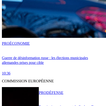
PRO
ÉCONOMIE
Guerre de désinformation russe : les élections municipales
allemandes prises pour cible
10:36
COMMISSION EUROPÉENNE
PRO
DÉFENSE