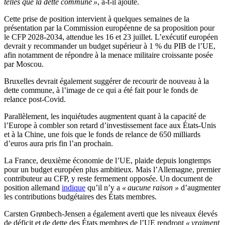
telles que la dette commune »
, a-t-il ajouté.
Cette prise de position intervient à quelques semaines de la
présentation par la Commission européenne de sa proposition pour
le CFP 2028-2034, attendue les 16 et 23 juillet. L’exécutif européen
devrait y recommander un budget supérieur à 1 % du PIB de l’UE,
afin notamment de répondre à la menace militaire croissante posée
par Moscou.
Bruxelles devrait également suggérer de recourir de nouveau à la
dette commune, à l’image de ce qui a été fait pour le fonds de
relance post-Covid.
Parallèlement, les inquiétudes augmentent quant à la capacité de
l’Europe à combler son retard d’investissement face aux États-Unis
et à la Chine, une fois que le fonds de relance de 650 milliards
d’euros aura pris fin l’an prochain.
La France, deuxième économie de l’UE, plaide depuis longtemps
pour un budget européen plus ambitieux. Mais l’Allemagne, premier
contributeur au CFP, y reste fermement opposée. Un document de
position allemand
indique
qu’il n’y a
« aucune raison »
d’augmenter
les contributions budgétaires des États membres.
Carsten Grønbech-Jensen a également averti que les niveaux élevés
de déficit et de dette des États membres de l’UE rendront
« vraiment