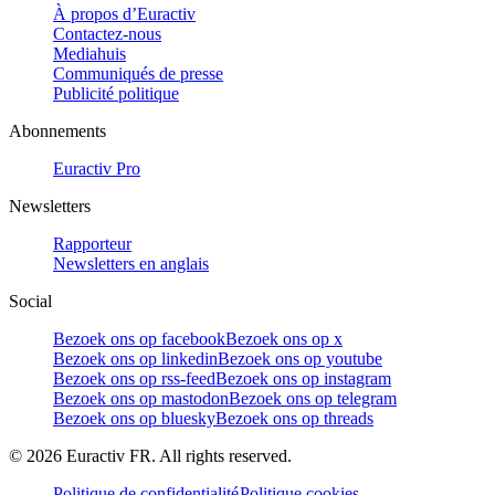
À propos d’Euractiv
Contactez-nous
Mediahuis
Communiqués de presse
Publicité politique
Abonnements
Euractiv Pro
Newsletters
Rapporteur
Newsletters en anglais
Social
Bezoek ons op facebook
Bezoek ons op x
Bezoek ons op linkedin
Bezoek ons op youtube
Bezoek ons op rss-feed
Bezoek ons op instagram
Bezoek ons op mastodon
Bezoek ons op telegram
Bezoek ons op bluesky
Bezoek ons op threads
©
2026
Euractiv FR. All rights reserved.
Politique de confidentialité
Politique cookies