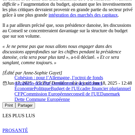
difficile »
l’augmentation du budget, ajoutant que les investissements
les plus critiques devraient provenir en grande partie du secteur privé
grâce à une plus grande
intégration des marchés des capitaux
.
Il a par ailleurs précisé que, sous présidence danoise, les discussions
au Conseil se concentreraient davantage sur la structure du budget
que sur son volume.
« Je ne pense pas que nous allons nous engager dans des
discussions approfondies sur les chiffres pendant la présidence
danoise, cela sera pour plus tard »
, a-t-il déclaré.
« Et ce sera
sanglant, comme toujours. »
[Édité par Anne-Sophie Gayet]
Cohésion : pour l’Allemagne, l’octroi de fonds
Jun 17, 2025 - 15:19
européens doit être conditionné à des réformes
Dernière mise à jour: Jun 18, 2025 - 12:48
Économie
Politique
Budget de l'UE
cadre financier pluriannuel
CFP
Commission Européenne
conseil de l'UE
Danemark
Dette Commune Européenne
Print
Partager
LES PLUS LUS
PRO
SANTÉ