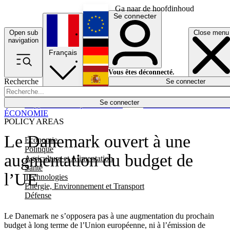
Ga naar de hoofdinhoud
Se connecter
Open sub
Close menu
English
navigation
Français
Deutsch
Vous êtes déconnecté.
Recherche
Se connecter
Español
Lumières éteintes
Se connecter
Rapporteur
Politique
Économie
Newsletters
Evénements
Em
ÉCONOMIE
POLICY AREAS
Le Danemark ouvert à une
Economie
Politique
augmentation du budget de
Agriculture et Alimentation
Santé
l’UE
Technologies
Energie, Environnement et Transport
Défense
Le Danemark ne s’opposera pas à une augmentation du prochain
budget à long terme de l’Union européenne, ni à l’émission de