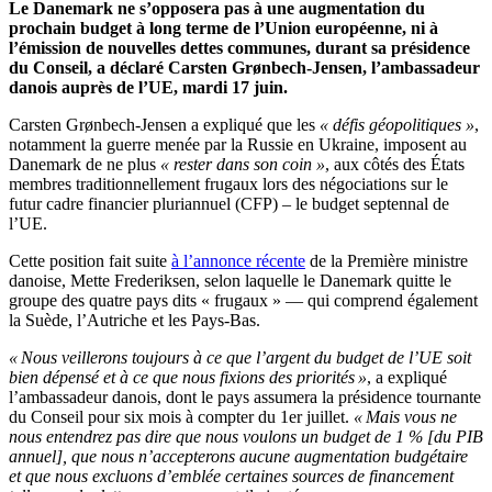
Le Danemark ne s’opposera pas à une augmentation du
prochain budget à long terme de l’Union européenne, ni à
l’émission de nouvelles dettes communes, durant sa présidence
du Conseil, a déclaré Carsten Grønbech-Jensen, l’ambassadeur
danois auprès de l’UE, mardi 17 juin.
Carsten Grønbech-Jensen a expliqué que les
« défis géopolitiques »
,
notamment la guerre menée par la Russie en Ukraine, imposent au
Danemark de ne plus
« rester dans son coin »
, aux côtés des États
membres traditionnellement frugaux lors des négociations sur le
futur cadre financier pluriannuel (CFP) – le budget septennal de
l’UE.
Cette position fait suite
à l’annonce récente
de la Première ministre
danoise, Mette Frederiksen, selon laquelle le Danemark quitte le
groupe des quatre pays dits « frugaux » — qui comprend également
la Suède, l’Autriche et les Pays-Bas.
« Nous veillerons toujours à ce que l’argent du budget de l’UE soit
bien dépensé et à ce que nous fixions des priorités »
, a expliqué
l’ambassadeur danois, dont le pays assumera la présidence tournante
du Conseil pour six mois à compter du 1er juillet.
« Mais vous ne
nous entendrez pas dire que nous voulons un budget de 1 % [du PIB
annuel], que nous n’accepterons aucune augmentation budgétaire
et que nous excluons d’emblée certaines sources de financement