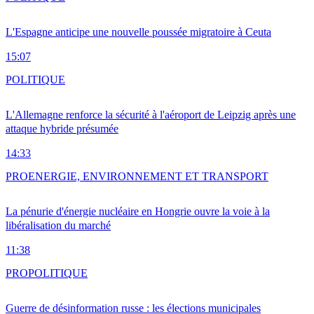
L'Espagne anticipe une nouvelle poussée migratoire à Ceuta
15:07
POLITIQUE
L'Allemagne renforce la sécurité à l'aéroport de Leipzig après une
attaque hybride présumée
14:33
PRO
ENERGIE, ENVIRONNEMENT ET TRANSPORT
La pénurie d'énergie nucléaire en Hongrie ouvre la voie à la
libéralisation du marché
11:38
PRO
POLITIQUE
Guerre de désinformation russe : les élections municipales