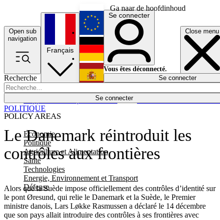
Ga naar de hoofdinhoud
Se connecter
Open sub
Close menu
English
navigation
Français
Deutsch
Vous êtes déconnecté.
Recherche
Se connecter
Español
Lumières éteintes
Se connecter
Rapporteur
Politique
Économie
Newsletters
Evénements
Em
POLITIQUE
POLICY AREAS
Le Danemark réintroduit les
Economie
Politique
contrôles aux frontières
Agriculture et Alimentation
Santé
Technologies
Energie, Environnement et Transport
Défense
Alors que la Suède impose officiellement des contrôles d’identité sur
le pont Øresund, qui relie le Danemark et la Suède, le Premier
ministre danois, Lars Løkke Rasmussen a déclaré le 14 décembre
que son pays allait introduire des contrôles à ses frontières avec