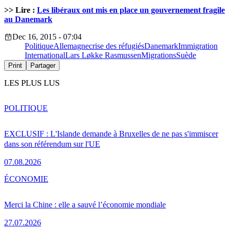
>> Lire :
Les libéraux ont mis en place un gouvernement fragile
au Danemark
Dec 16, 2015 - 07:04
Politique
Allemagne
crise des réfugiés
Danemark
Immigration
International
Lars Løkke Rasmussen
Migrations
Suède
Print
Partager
LES PLUS LUS
POLITIQUE
EXCLUSIF : L'Islande demande à Bruxelles de ne pas s'immiscer
dans son référendum sur l'UE
07.08.2026
ÉCONOMIE
Merci la Chine : elle a sauvé l’économie mondiale
27.07.2026