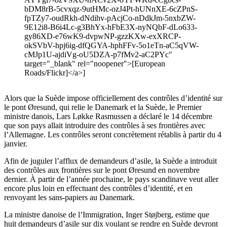
bDM8rB-5cvxqz-9utHMc-ozJ4Pt-hUNnXE-6cZPnS-
fpTZy7-oudRkh-dNdihv-pAcjCo-nDdkJm-5nxbZW-
9E12i8-B6i4Lc-g3BhYx-hFbE3X-nyNQbF-dLo633-
gy86XD-e76wK9-dvpwNP-gzzKXw-exXRCP-
okSVbV-hpj6ig-dfQGYA-hphFFv-5o1eTn-aC5qVW-
cMJp1U-ajdiVg-oU5DZA-p7fMv2-aC2PYc"
target="_blank" rel="noopener">[European
Roads/Flickr]</a>]
Alors que la Suède impose officiellement des contrôles d’identité sur
le pont Øresund, qui relie le Danemark et la Suède, le Premier
ministre danois, Lars Løkke Rasmussen a déclaré le 14 décembre
que son pays allait introduire des contrôles à ses frontières avec
l’Allemagne. Les contrôles seront concrètement rétablis à partir du 4
janvier.
Afin de juguler l’afflux de demandeurs d’asile, la Suède a introduit
des contrôles aux frontières sur le pont Øresund en novembre
dernier. À partir de l’année prochaine, le pays scandinave veut aller
encore plus loin en effectuant des contrôles d’identité, et en
renvoyant les sans-papiers au Danemark.
La ministre danoise de l’Immigration, Inger Støjberg, estime que
huit demandeurs d’asile sur dix voulant se rendre en Suède devront