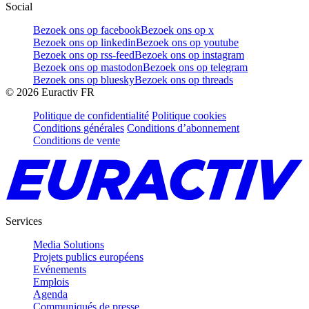
Social
Bezoek ons op facebook
Bezoek ons op x
Bezoek ons op linkedin
Bezoek ons op youtube
Bezoek ons op rss-feed
Bezoek ons op instagram
Bezoek ons op mastodon
Bezoek ons op telegram
Bezoek ons op bluesky
Bezoek ons op threads
©
2026
Euractiv FR
Politique de confidentialité
Politique cookies
Conditions générales
Conditions d’abonnement
Conditions de vente
Services
Media Solutions
Projets publics européens
Evénements
Emplois
Agenda
Communiqués de presse