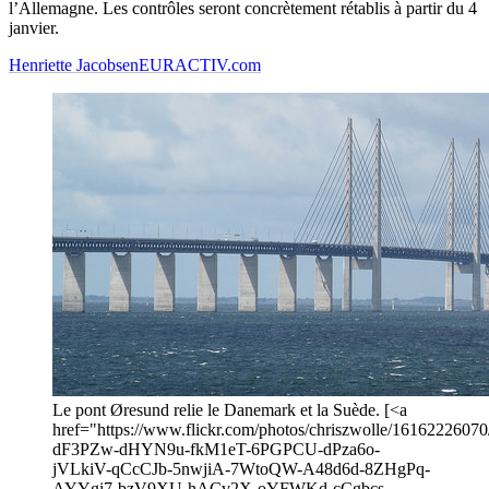
l’Allemagne. Les contrôles seront concrètement rétablis à partir du 4
janvier.
Henriette Jacobsen
EURACTIV.com
Le pont Øresund relie le Danemark et la Suède. [<a
href="https://www.flickr.com/photos/chriszwolle/16162226070/i
dF3PZw-dHYN9u-fkM1eT-6PGPCU-dPza6o-
jVLkiV-qCcCJb-5nwjiA-7WtoQW-A48d6d-8ZHgPq-
AYYgi7-bzV9XU-hACv2X-oYFWKd-cCgbcs-