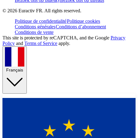
Bezoek ons op bluesky
Bezoek ons op threads
©
2026
Euractiv FR. All rights reserved.
Politique de confidentialité
Politique cookies
Conditions générales
Conditions d’abonnement
Conditions de vente
This site is protected by reCAPTCHA, and the Google
Privacy
Policy
and
Terms of Service
apply.
Français