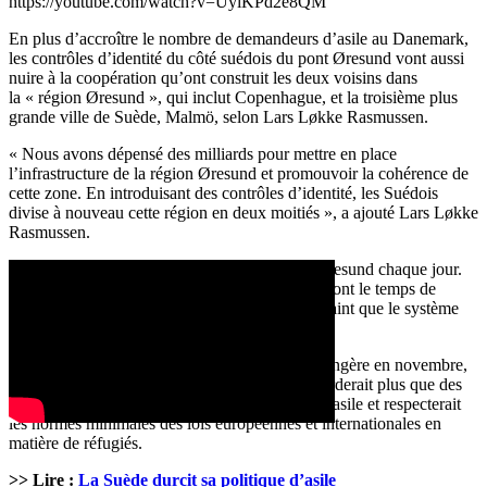
https://youtube.com/watch?v=UyiKPd2e8QM
En plus d’accroître le nombre de demandeurs d’asile au Danemark,
les contrôles d’identité du côté suédois du pont Øresund vont aussi
nuire à la coopération qu’ont construit les deux voisins dans
la « région Øresund », qui inclut Copenhague, et la troisième plus
grande ville de Suède, Malmö, selon Lars Løkke Rasmussen.
« Nous avons dépensé des milliards pour mettre en place
l’infrastructure de la région Øresund et promouvoir la cohérence de
cette zone. En introduisant des contrôles d’identité, les Suédois
divise à nouveau cette région en deux moitiés », a ajouté Lars Løkke
Rasmussen.
Environ 30 000 personnes traversent le pont Øresund chaque jour.
Étant donné que les nouvelles mesures allongeront le temps de
traversée du pont, le Premier ministre danois craint que le système
du trafic routier s’effondre.
La Suède a fait volte-face dans sa politique étrangère en novembre,
quand le gouvernement a annoncé qu’il n’accorderait plus que des
cartes de séjour temporaires aux demandeurs d’asile et respecterait
les normes minimales des lois européennes et internationales en
matière de réfugiés.
>> Lire :
La Suède durcit sa politique d’asile