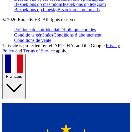
Bezoek ons op mastodon
Bezoek ons op telegram
Bezoek ons op bluesky
Bezoek ons op threads
©
2026
Euractiv FR. All rights reserved.
Politique de confidentialité
Politique cookies
Conditions générales
Conditions d’abonnement
Conditions de vente
This site is protected by reCAPTCHA, and the Google
Privacy
Policy
and
Terms of Service
apply.
Français