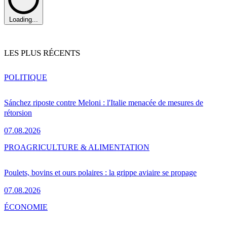
Loading...
LES PLUS RÉCENTS
POLITIQUE
Sánchez riposte contre Meloni : l'Italie menacée de mesures de
rétorsion
07.08.2026
PRO
AGRICULTURE & ALIMENTATION
Poulets, bovins et ours polaires : la grippe aviaire se propage
07.08.2026
ÉCONOMIE