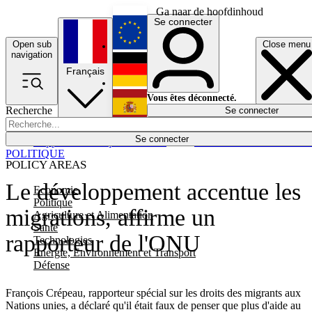
Ga naar de hoofdinhoud
Se connecter
Open sub
Close menu
English
navigation
Français
Deutsch
Vous êtes déconnecté.
Recherche
Se connecter
Español
Lumières éteintes
Se connecter
Rapporteur
Politique
Économie
Newsletters
Evénements
Em
POLITIQUE
POLICY AREAS
Le développement accentue les
Economie
Politique
migrations, affirme un
Agriculture et Alimentation
Santé
rapporteur de l'ONU
Technologies
Energie, Environnement et Transport
Défense
François Crépeau, rapporteur spécial sur les droits des migrants aux
Nations unies, a déclaré qu'il était faux de penser que plus d'aide au