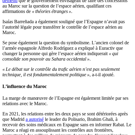
démenti
que le gouvernement envisageait de faire des concessions
au Maroc sur la question de l’espace aérien, qualifiant ces
affirmations de
« théories étranges »
.
Isaías Barreñada a également souligné que l’Espagne n’avait pas
l’autorité légale pour transférer le contrôle de l’espace aérien au
Maroc.
Se pose également la question du symbolisme. L’ancien colonel de
l’armée espagnole Alfredo Rodríguez a expliqué à Euractiv que
changer la personne qui gère l’espace aérien indiquerait
« qui
consolide son pouvoir au Sahara occidental »
.
« Le débat sur le contrôle du trafic aérien n’est pas seulement
technique, il est fondamentalement politique »
, a-t-il ajouté.
L’influence du Maroc
La marge de manœuvre de l’Espagne est également limitée par ses
relations avec le Maroc.
En 2021, les relations entre les deux pays se sont détériorées après
que Madrid
a autorisé
le leader du Polisario, Brahim Ghali, à
recevoir des soins médicaux en Espagne sans en informer Rabat. Le
Maroc a réagi en assouplissant les contrôles aux frontières,