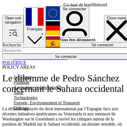
Ga naar de hoofdinhoud
Se connecter
Open sub
Close menu
English
navigation
Français
Deutsch
Vous êtes déconnecté.
Recherche
Se connecter
Español
Lumières éteintes
Se connecter
Rapporteur
Politique
Économie
Newsletters
Evénements
Em
POLITIQUE
POLICY AREAS
Le dilemme de Pedro Sánchez
Economie
Politique
concernant le Sahara occidental
Agriculture et Alimentation
Santé
Technologies
Energie, Environnement et Transport
Défense
La défense appuyée du droit international par l’Espagne face aux
récentes initiatives américaines au Venezuela et aux menaces de
Washington sur le Groenland a ravivé les critiques autour de la
position de Madrid sur le Sahara occidental, un dossier sensible, où