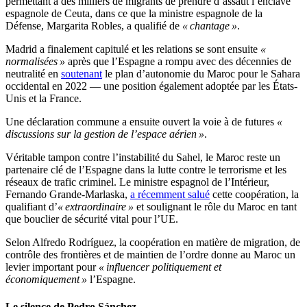
permettant à des milliers de migrants de prendre d’assaut l’enclave
espagnole de Ceuta, dans ce que la ministre espagnole de la
Défense, Margarita Robles, a qualifié de
« chantage »
.
Madrid a finalement capitulé et les relations se sont ensuite
«
normalisées »
après que l’Espagne a rompu avec des décennies de
neutralité en
soutenant
le plan d’autonomie du Maroc pour le Sahara
occidental en 2022 — une position également adoptée par les États-
Unis et la France.
Une déclaration commune a ensuite ouvert la voie à de futures
«
discussions sur la gestion de l’espace aérien »
.
Véritable tampon contre l’instabilité du Sahel, le Maroc reste un
partenaire clé de l’Espagne dans la lutte contre le terrorisme et les
réseaux de trafic criminel. Le ministre espagnol de l’Intérieur,
Fernando Grande-Marlaska,
a récemment salué
cette coopération, la
qualifiant d’
« extraordinaire »
et soulignant le rôle du Maroc en tant
que bouclier de sécurité vital pour l’UE.
Selon Alfredo Rodríguez, la coopération en matière de migration, de
contrôle des frontières et de maintien de l’ordre donne au Maroc un
levier important pour
« influencer politiquement et
économiquement »
l’Espagne.
Le silence de Pedro Sánchez