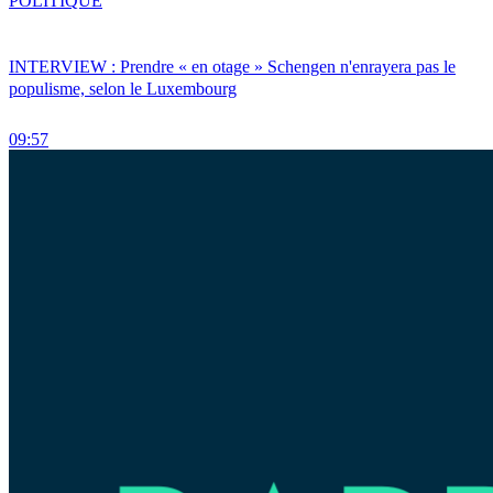
POLITIQUE
INTERVIEW : Prendre « en otage » Schengen n'enrayera pas le
populisme, selon le Luxembourg
09:57