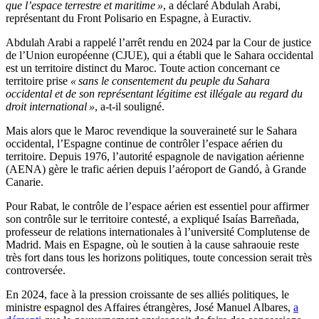
que l’espace terrestre et maritime »
, a déclaré Abdulah Arabi,
représentant du Front Polisario en Espagne, à Euractiv.
Abdulah Arabi a rappelé l’arrêt rendu en 2024 par la Cour de justice
de l’Union européenne (CJUE), qui a établi que le Sahara occidental
est un territoire distinct du Maroc. Toute action concernant ce
territoire prise
« sans le consentement du peuple du Sahara
occidental et de son représentant légitime est illégale au regard du
droit international »
, a-t-il souligné.
Mais alors que le Maroc revendique la souveraineté sur le Sahara
occidental, l’Espagne continue de contrôler l’espace aérien du
territoire. Depuis 1976, l’autorité espagnole de navigation aérienne
(AENA) gère le trafic aérien depuis l’aéroport de Gandó, à Grande
Canarie.
Pour Rabat, le contrôle de l’espace aérien est essentiel pour affirmer
son contrôle sur le territoire contesté, a expliqué Isaías Barreñada,
professeur de relations internationales à l’université Complutense de
Madrid. Mais en Espagne, où le soutien à la cause sahraouie reste
très fort dans tous les horizons politiques, toute concession serait très
controversée.
En 2024, face à la pression croissante de ses alliés politiques, le
ministre espagnol des Affaires étrangères, José Manuel Albares,
a