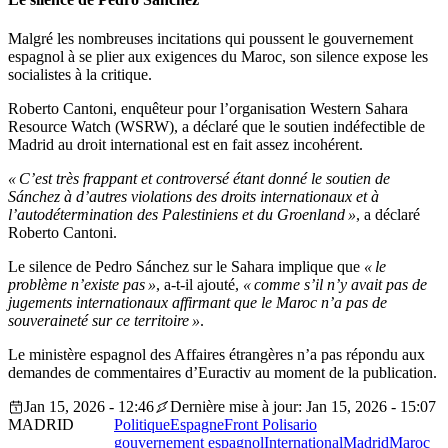
Malgré les nombreuses incitations qui poussent le gouvernement
espagnol à se plier aux exigences du Maroc, son silence expose les
socialistes à la critique.
Roberto Cantoni, enquêteur pour l’organisation Western Sahara
Resource Watch (WSRW), a déclaré que le soutien indéfectible de
Madrid au droit international est en fait assez incohérent.
« C’est très frappant et controversé étant donné le soutien de
Sánchez à d’autres violations des droits internationaux et à
l’autodétermination des Palestiniens et du Groenland »
, a déclaré
Roberto Cantoni.
Le silence de Pedro Sánchez sur le Sahara implique que
« le
problème n’existe pas »
, a-t-il ajouté,
« comme s’il n’y avait pas de
jugements internationaux affirmant que le Maroc n’a pas de
souveraineté sur ce territoire »
.
Le ministère espagnol des Affaires étrangères n’a pas répondu aux
demandes de commentaires d’Euractiv au moment de la publication.
Jan 15, 2026 - 12:46
Dernière mise à jour: Jan 15, 2026 - 15:07
MADRID
Politique
Espagne
Front Polisario
gouvernement espagnol
International
Madrid
Maroc