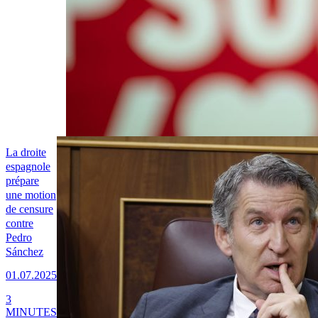
La droite
espagnole
prépare
une motion
de censure
contre
Pedro
Sánchez
01.07.2025
3
MINUTES