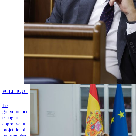
POLITIQUE
Le
gouvernement
espagnol
approuve un
projet de loi
pour réduire