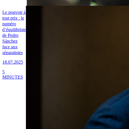
Le pouvoir à
tout prix : le
numéro
d’équilibriste
de Pedro
Sánchez
face aux
séparatistes
18.07.2025
5
MINUTES