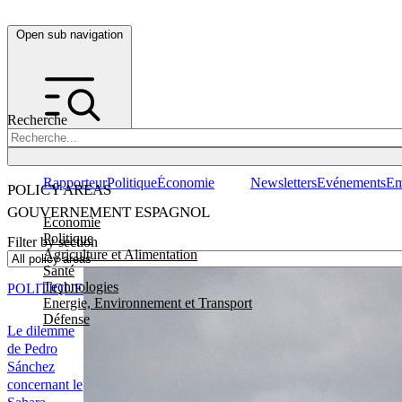
Open sub navigation
Recherche
Rapporteur
Politique
Économie
Newsletters
Evénements
Em
POLICY AREAS
GOUVERNEMENT ESPAGNOL
Economie
Politique
Filter by section
Agriculture et Alimentation
Santé
Technologies
POLITIQUE
Energie, Environnement et Transport
Défense
Le dilemme
de Pedro
Sánchez
concernant le