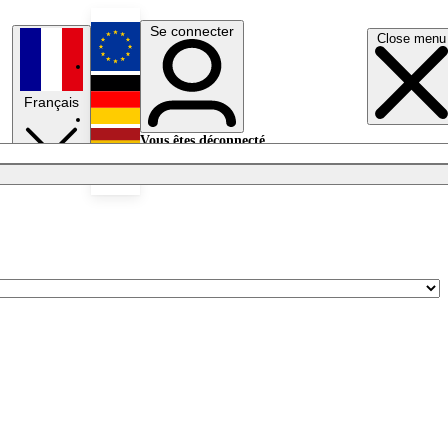
Se connecter
Close menu
English
Français
Deutsch
Vous êtes déconnecté.
Se connecter
Español
Lumières éteintes