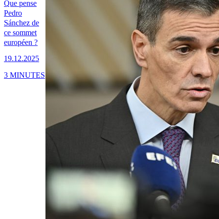
Que pense
Pedro
Sánchez de
ce sommet
européen ?
19.12.2025
3 MINUTES