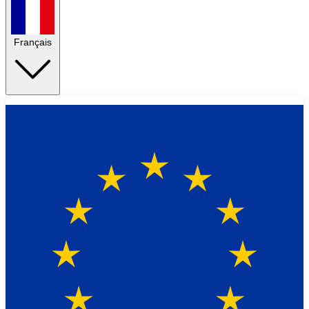
Français