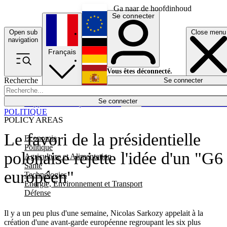
Ga naar de hoofdinhoud
Se connecter
Open sub
Close menu
English
navigation
Français
Deutsch
Vous êtes déconnecté.
Recherche
Se connecter
Español
Lumières éteintes
Se connecter
Rapporteur
Politique
Économie
Newsletters
Evénements
Em
POLITIQUE
POLICY AREAS
Le favori de la présidentielle
Economie
Politique
polonaise rejette l'idée d'un "G6
Agriculture et Alimentation
Santé
européen"
Technologies
Energie, Environnement et Transport
Défense
Il y a un peu plus d'une semaine, Nicolas Sarkozy appelait à la
création d'une avant-garde européenne regroupant les six plus