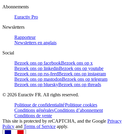
Abonnements
Euractiv Pro
Newsletters
Rapporteur
Newsletters en anglais
Social
Bezoek ons op facebook
Bezoek ons op x
Bezoek ons op linkedin
Bezoek ons op youtube
Bezoek ons op rss-feed
Bezoek ons op instagram
Bezoek ons op mastodon
Bezoek ons op telegram
Bezoek ons op bluesky
Bezoek ons op threads
©
2026
Euractiv FR. All rights reserved.
Politique de confidentialité
Politique cookies
Conditions générales
Conditions d’abonnement
Conditions de vente
This site is protected by reCAPTCHA, and the Google
Privacy
Policy
and
Terms of Service
apply.