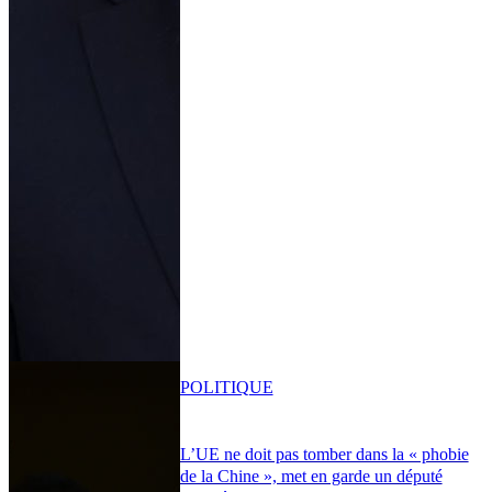
POLITIQUE
L’UE ne doit pas tomber dans la « phobie
de la Chine », met en garde un député