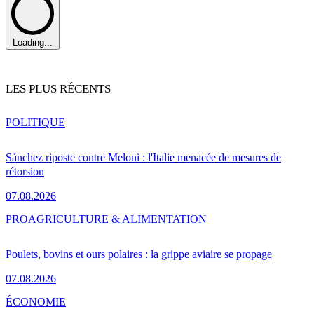
Loading...
LES PLUS RÉCENTS
POLITIQUE
Sánchez riposte contre Meloni : l'Italie menacée de mesures de
rétorsion
07.08.2026
PRO
AGRICULTURE & ALIMENTATION
Poulets, bovins et ours polaires : la grippe aviaire se propage
07.08.2026
ÉCONOMIE