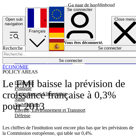
Ga naar de hoofdinhoud
Se connecter
Open sub
Close menu
English
navigation
Français
Deutsch
Vous êtes déconnecté.
Recherche
Se connecter
Español
Lumières éteintes
Se connecter
Rapporteur
Politique
Économie
Newsletters
Evénements
Em
ÉCONOMIE
POLICY AREAS
Le FMI baisse la prévision de
Economie
Politique
croissance française à 0,3%
Agriculture et Alimentation
Santé
pour 2013
Technologies
Energie, Environnement et Transport
Défense
Les chiffres de l'institution sont encore plus bas que les prévisions de
la Commission européenne, qui table sur 0,4%.