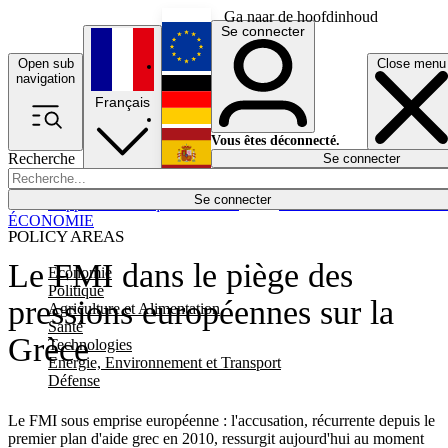
Ga naar de hoofdinhoud
Se connecter
Open sub
Close menu
English
navigation
Français
Deutsch
Vous êtes déconnecté.
Recherche
Se connecter
Español
Lumières éteintes
Se connecter
Rapporteur
Politique
Économie
Newsletters
Evénements
Em
ÉCONOMIE
POLICY AREAS
Le FMI dans le piège des
Economie
Politique
pressions européennes sur la
Agriculture et Alimentation
Santé
Grèce
Technologies
Energie, Environnement et Transport
Défense
Le FMI sous emprise européenne : l'accusation, récurrente depuis le
premier plan d'aide grec en 2010, ressurgit aujourd'hui au moment