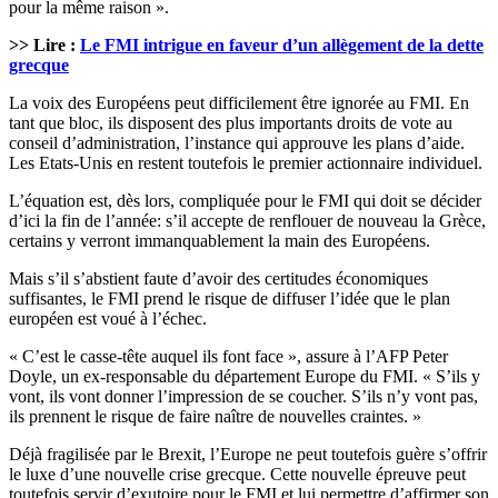
pour la même raison ».
>> Lire :
Le FMI intrigue en faveur d’un allègement de la dette
grecque
La voix des Européens peut difficilement être ignorée au FMI. En
tant que bloc, ils disposent des plus importants droits de vote au
conseil d’administration, l’instance qui approuve les plans d’aide.
Les Etats-Unis en restent toutefois le premier actionnaire individuel.
L’équation est, dès lors, compliquée pour le FMI qui doit se décider
d’ici la fin de l’année: s’il accepte de renflouer de nouveau la Grèce,
certains y verront immanquablement la main des Européens.
Mais s’il s’abstient faute d’avoir des certitudes économiques
suffisantes, le FMI prend le risque de diffuser l’idée que le plan
européen est voué à l’échec.
« C’est le casse-tête auquel ils font face », assure à l’AFP Peter
Doyle, un ex-responsable du département Europe du FMI. « S’ils y
vont, ils vont donner l’impression de se coucher. S’ils n’y vont pas,
ils prennent le risque de faire naître de nouvelles craintes. »
Déjà fragilisée par le Brexit, l’Europe ne peut toutefois guère s’offrir
le luxe d’une nouvelle crise grecque. Cette nouvelle épreuve peut
toutefois servir d’exutoire pour le FMI et lui permettre d’affirmer son