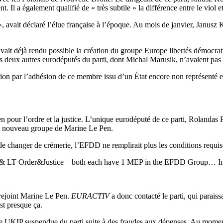
 Il a également qualifié de « très subtile » la différence entre le viol e
», avait déclaré l’élue française à l’époque. Au mois de janvier, Janus
ait déjà rendu possible la création du groupe Europe libertés démocrat
s deux autres eurodéputés du parti, dont Michal Marusik, n’avaient pas 
ution par l’adhésion de ce membre issu d’un État encore non représenté 
 pour l’ordre et la justice. L’unique eurodéputé de ce parti, Rolandas Pa
e au nouveau groupe de Marine Le Pen.
changer de crémerie, l’EFDD ne remplirait plus les conditions requises
P & LT Order&Justice – both each have 1 MEP in the EFDD Group… Int
 rejoint Marine Le Pen.
EURACTIV
a donc contacté le parti, qui parais
st presque ça.
ue UKIP suspendue du parti suite à des fraudes aux dépenses. Au moment