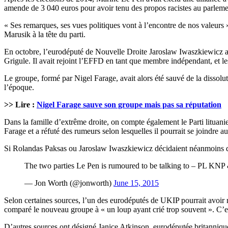
amende de 3 040 euros pour avoir tenu des propos racistes au parlement.
« Ses remarques, ses vues politiques vont à l’encontre de nos valeurs 
Marusik à la tête du parti.
En octobre, l’eurodéputé de Nouvelle Droite Jaroslaw Iwaszkiewicz av
Grigule. Il avait rejoint l’EFFD en tant que membre indépendant, et le
Le groupe, formé par Nigel Farage, avait alors été sauvé de la dissol
l’époque.
>> Lire :
Nigel Farage sauve son groupe mais pas sa réputation
Dans la famille d’extrême droite, on compte également le Parti lituanien
Farage et a réfuté des rumeurs selon lesquelles il pourrait se joindr
Si Rolandas Paksas ou Jaroslaw Iwaszkiewicz décidaient néanmoins de 
The two parties Le Pen is rumoured to be talking to – PL KN
— Jon Worth (@jonworth)
June 15, 2015
Selon certaines sources, l’un des eurodéputés de UKIP pourrait avoir
comparé le nouveau groupe à « un loup ayant crié trop souvent ». C’e
D’autres sources ont désigné Janice Atkinson, eurodéputée britanniq