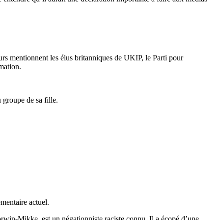
rs mentionnent les élus britanniques de UKIP, le Parti pour
mation.
groupe de sa fille.
ementaire actuel.
orwin-Mikke, est un négationniste raciste connu. Il a écopé d’une