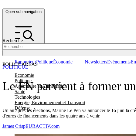
Open sub navigation
Recherche
Rapporteur
Politique
Économie
Newsletters
Evénements
Em
POLICY AREAS
POLITIQUE
Economie
Politique
Le FN parvient à former u
Agriculture et Alimentation
Santé
Technologies
Energie, Environnement et Transport
Défense
Un an après les élections, Marine Le Pen va annoncer le 16 juin la cr
d'euros de financements dans les quatre ans à venir.
James Crisp
EURACTIV.com