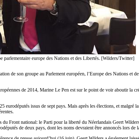
e parlementaire europe des Nations et des Libertés. [Wilders/Twitter]
éation de son groupe au Parlement européen, l’Europe des Nations et de
européennes de 2014, Marine Le Pen est sur le point de voir aboutir la 
eurodéputés issus de sept pays. Mais après les élections, et malgré la v
érentes.
 Front national: le Parti pour la liberté du Néerlandais Geert Wilders, 
députés de deux pays, dont les noms devraient être annoncés lors de la
érence de presse aujourd’hui (16 juin). Geert Wilders a également laissé