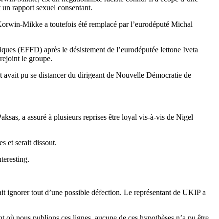
t un rapport sexuel consentant.
z Korwin-Mikke a toutefois été remplacé par l’eurodéputé Michal
iques (EFFD) après le désistement de l’eurodéputée lettone Iveta
rejoint le groupe.
et avait pu se distancer du dirigeant de Nouvelle Démocratie de
ksas, a assuré à plusieurs reprises être loyal vis-à-vis de Nigel
 et serait dissout.
eresting.
sait ignorer tout d’une possible défection. Le représentant de UKIP a
 où nous publions ces lignes, aucune de ces hypothèses n’a pu être