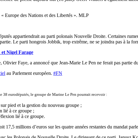
e « Europe des Nations et des Libertés ». MLP
utés appartiendrait au parti polonais Nouvelle Droite. Certaines rumeu
rtie. Le parti hongrois Jobbik, trop extrême, ne se joindra pas à la for
 et Nigel Farage
, Olivier Faye, a annoncé que Jean-Marie Le Pen ne ferait pas partie du 
iel
au Parlement européen.
#FN
e 38 eurodéputés, le groupe de Marine Le Pen pourrait recevoir :
sur pied et la gestion du nouveau groupe ;
 lié à ce groupe ;
lexion lié à ce groupe.
oit 17,5 millions d’euros sur les quatre années restantes du mandat parl
vec les Polonais de Nouvelle Droite. Le dirigeant de ce parti, Janusz K