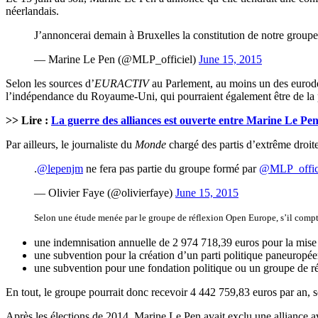
néerlandais.
J’annoncerai demain à Bruxelles la constitution de notre group
— Marine Le Pen (@MLP_officiel)
June 15, 2015
Selon les sources d’
EURACTIV
au Parlement, au moins un des eurodép
l’indépendance du Royaume-Uni, qui pourraient également être de la pa
>> Lire :
La guerre des alliances est ouverte entre Marine Le Pen
Par ailleurs, le journaliste du
Monde
chargé des partis d’extrême droite
.
@lepenjm
ne fera pas partie du groupe formé par
@MLP_offic
— Olivier Faye (@olivierfaye)
June 15, 2015
Selon une étude menée par le groupe de réflexion Open Europe, s’il compt
une indemnisation annuelle de 2 974 718,39 euros pour la mise 
une subvention pour la création d’un parti politique paneuropéen
une subvention pour une fondation politique ou un groupe de réf
En tout, le groupe pourrait donc recevoir 4 442 759,83 euros par an, s
Après les élections de 2014, Marine Le Pen avait exclu une alliance a