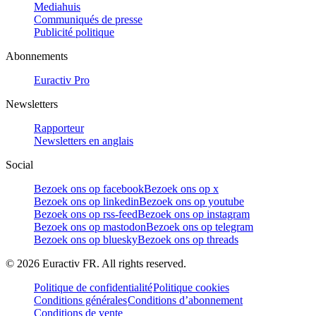
Mediahuis
Communiqués de presse
Publicité politique
Abonnements
Euractiv Pro
Newsletters
Rapporteur
Newsletters en anglais
Social
Bezoek ons op facebook
Bezoek ons op x
Bezoek ons op linkedin
Bezoek ons op youtube
Bezoek ons op rss-feed
Bezoek ons op instagram
Bezoek ons op mastodon
Bezoek ons op telegram
Bezoek ons op bluesky
Bezoek ons op threads
©
2026
Euractiv FR. All rights reserved.
Politique de confidentialité
Politique cookies
Conditions générales
Conditions d’abonnement
Conditions de vente