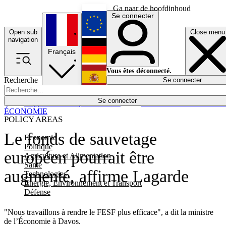
Ga naar de hoofdinhoud
Se connecter
Open sub
Close menu
English
navigation
Français
Deutsch
Vous êtes déconnecté.
Recherche
Se connecter
Español
Lumières éteintes
Se connecter
Rapporteur
Politique
Économie
Newsletters
Evénements
Em
ÉCONOMIE
POLICY AREAS
Le fonds de sauvetage
Economie
Politique
européen pourrait être
Agriculture et Alimentation
Santé
augmenté, affirme Lagarde
Technologies
Energie, Environnement et Transport
Défense
"Nous travaillons à rendre le FESF plus efficace", a dit la ministre
de l’Économie à Davos.