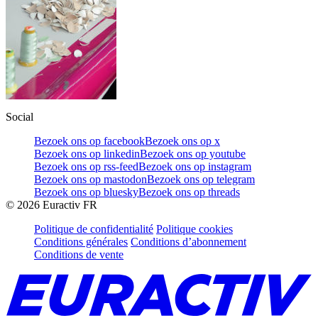
Social
Bezoek ons op facebook
Bezoek ons op x
Bezoek ons op linkedin
Bezoek ons op youtube
Bezoek ons op rss-feed
Bezoek ons op instagram
Bezoek ons op mastodon
Bezoek ons op telegram
Bezoek ons op bluesky
Bezoek ons op threads
©
2026
Euractiv FR
Politique de confidentialité
Politique cookies
Conditions générales
Conditions d’abonnement
Conditions de vente