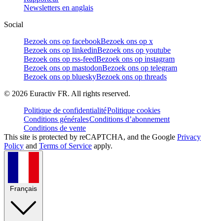
Newsletters en anglais
Social
Bezoek ons op facebook
Bezoek ons op x
Bezoek ons op linkedin
Bezoek ons op youtube
Bezoek ons op rss-feed
Bezoek ons op instagram
Bezoek ons op mastodon
Bezoek ons op telegram
Bezoek ons op bluesky
Bezoek ons op threads
©
2026
Euractiv FR. All rights reserved.
Politique de confidentialité
Politique cookies
Conditions générales
Conditions d’abonnement
Conditions de vente
This site is protected by reCAPTCHA, and the Google
Privacy
Policy
and
Terms of Service
apply.
Français