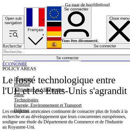
Ga naar de hoofdinhoud
Se connecter
Open sub
Close menu
English
navigation
Français
Deutsch
Vous êtes déconnecté.
Recherche
Se connecter
Español
Lumières éteintes
Se connecter
Rapporteur
Politique
Économie
Newsletters
Evénements
Em
ÉCONOMIE
POLICY AREAS
Le fossé technologique entre
Economie
Politique
l'UE et les Etats-Unis s'agrandit
Agriculture et Alimentation
Santé
Technologies
Energie, Environnement et Transport
Défense
Les entreprises amricaines continuent de consacrer plus de fonds à la
recherche et au développement que leurs concurrentes européennes,
souligne une étude du Département du Commerce et de l'Industrie
au Royaume-Uni.