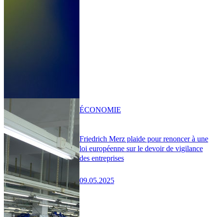
ÉCONOMIE
Friedrich Merz plaide pour renoncer à une
loi européenne sur le devoir de vigilance
des entreprises
09.05.2025