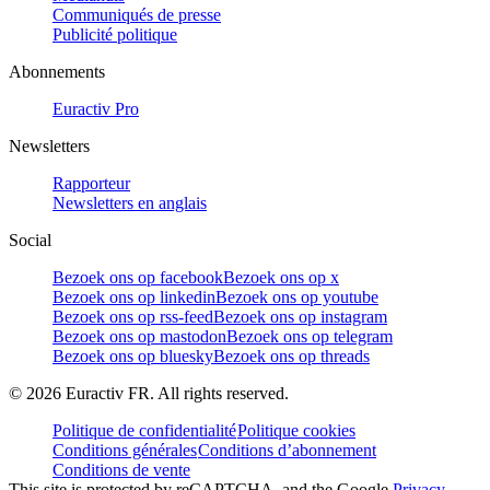
Communiqués de presse
Publicité politique
Abonnements
Euractiv Pro
Newsletters
Rapporteur
Newsletters en anglais
Social
Bezoek ons op facebook
Bezoek ons op x
Bezoek ons op linkedin
Bezoek ons op youtube
Bezoek ons op rss-feed
Bezoek ons op instagram
Bezoek ons op mastodon
Bezoek ons op telegram
Bezoek ons op bluesky
Bezoek ons op threads
©
2026
Euractiv FR. All rights reserved.
Politique de confidentialité
Politique cookies
Conditions générales
Conditions d’abonnement
Conditions de vente
This site is protected by reCAPTCHA, and the Google
Privacy