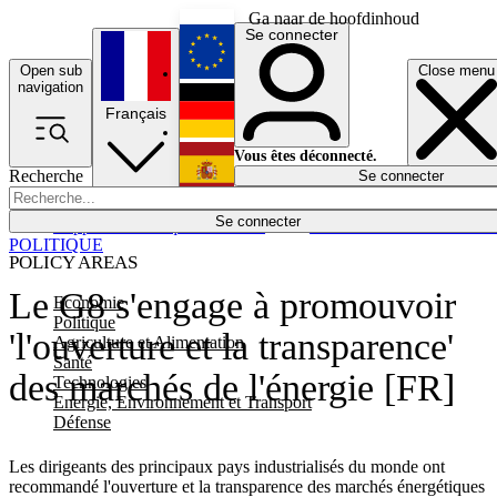
Ga naar de hoofdinhoud
Se connecter
Open sub
Close menu
English
navigation
Français
Deutsch
Vous êtes déconnecté.
Recherche
Se connecter
Español
Lumières éteintes
Se connecter
Rapporteur
Politique
Économie
Newsletters
Evénements
Em
POLITIQUE
POLICY AREAS
Le G8 s'engage à promouvoir
Economie
Politique
'l'ouverture et la transparence'
Agriculture et Alimentation
Santé
des marchés de l'énergie [FR]
Technologies
Energie, Environnement et Transport
Défense
Les dirigeants des principaux pays industrialisés du monde ont
recommandé l'ouverture et la transparence des marchés énergétiques