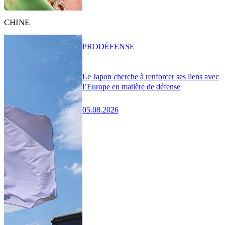
CHINE
PRO
DÉFENSE
Le Japon cherche à renforcer ses liens avec
l’Europe en matière de défense
05.08.2026