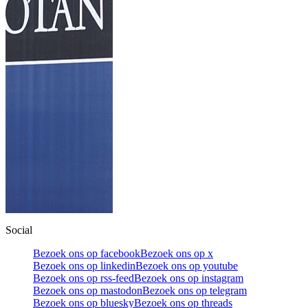
Social
Bezoek ons op facebook
Bezoek ons op x
Bezoek ons op linkedin
Bezoek ons op youtube
Bezoek ons op rss-feed
Bezoek ons op instagram
Bezoek ons op mastodon
Bezoek ons op telegram
Bezoek ons op bluesky
Bezoek ons op threads