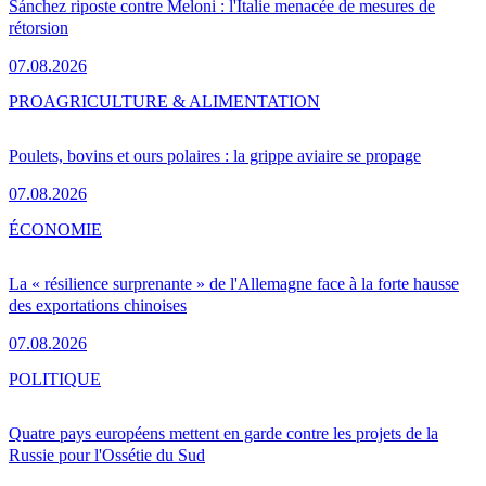
Sánchez riposte contre Meloni : l'Italie menacée de mesures de
rétorsion
07.08.2026
PRO
AGRICULTURE & ALIMENTATION
Poulets, bovins et ours polaires : la grippe aviaire se propage
07.08.2026
ÉCONOMIE
La « résilience surprenante » de l'Allemagne face à la forte hausse
des exportations chinoises
07.08.2026
POLITIQUE
Quatre pays européens mettent en garde contre les projets de la
Russie pour l'Ossétie du Sud