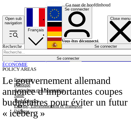
Ga naar de hoofdinhoud
Se connecter
Open sub
Close menu
English
navigation
Français
Deutsch
Vous êtes déconnecté.
Recherche
Se connecter
Español
Lumières éteintes
Se connecter
Rapporteur
Politique
Économie
Newsletters
Evénements
Em
ÉCONOMIE
POLICY AREAS
Le gouvernement allemand
Economie
Politique
annonce d’importantes coupes
Agriculture et Alimentation
Santé
budgétaires pour éviter un futur
Technologies
Energie, Environnement et Transport
« iceberg »
Défense