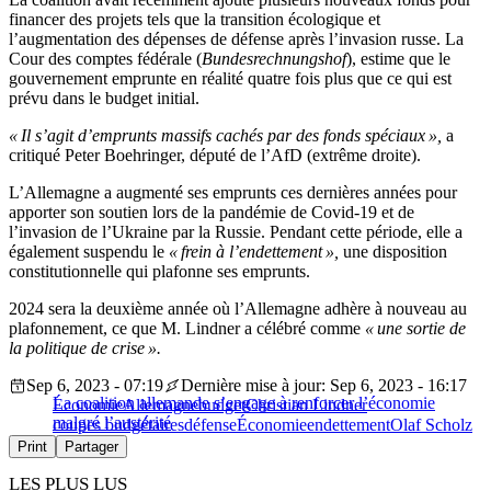
financer des projets tels que la transition écologique et
l’augmentation des dépenses de défense après l’invasion russe. La
Cour des comptes fédérale (
Bundesrechnungshof
), estime que le
gouvernement emprunte en réalité quatre fois plus que ce qui est
prévu dans le budget initial.
« Il s’agit d’emprunts massifs cachés par des fonds spéciaux »,
a
critiqué Peter Boehringer, député de l’AfD (extrême droite).
L’Allemagne a augmenté ses emprunts ces dernières années pour
apporter son soutien lors de la pandémie de Covid-19 et de
l’invasion de l’Ukraine par la Russie. Pendant cette période, elle a
également suspendu le
« frein à l’endettement »,
une disposition
constitutionnelle qui plafonne ses emprunts.
2024 sera la deuxième année où l’Allemagne adhère à nouveau au
plafonnement, ce que M. Lindner a célébré comme
« une sortie de
la politique de crise ».
Sep 6, 2023 - 07:19
Dernière mise à jour: Sep 6, 2023 - 16:17
La coalition allemande s’engage à renforcer l’économie
Économie
Allemagne
budget
Christian Lindner
malgré l’austérité
coupes budgétaires
défense
Économie
endettement
Olaf Scholz
Print
Partager
LES PLUS LUS