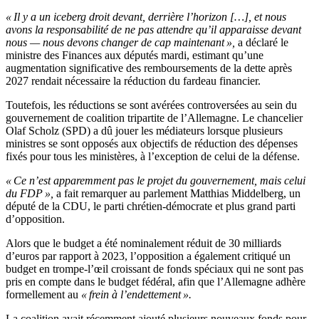
« Il y a un iceberg droit devant, derrière l’horizon […], et nous
avons la responsabilité de ne pas attendre qu’il apparaisse devant
nous — nous devons changer de cap maintenant »,
a déclaré le
ministre des Finances aux députés mardi, estimant qu’une
augmentation significative des remboursements de la dette après
2027 rendait nécessaire la réduction du fardeau financier.
Toutefois, les réductions se sont avérées controversées au sein du
gouvernement de coalition tripartite de l’Allemagne. Le chancelier
Olaf Scholz (SPD) a dû jouer les médiateurs lorsque plusieurs
ministres se sont opposés aux objectifs de réduction des dépenses
fixés pour tous les ministères, à l’exception de celui de la défense.
« Ce n’est apparemment pas le projet du gouvernement, mais celui
du FDP »,
a fait remarquer au parlement Matthias Middelberg, un
député de la CDU, le parti chrétien-démocrate et plus grand parti
d’opposition.
Alors que le budget a été nominalement réduit de 30 milliards
d’euros par rapport à 2023, l’opposition a également critiqué un
budget en trompe-l’œil croissant de fonds spéciaux qui ne sont pas
pris en compte dans le budget fédéral, afin que l’Allemagne adhère
formellement au
« frein à l’endettement ».
La coalition avait récemment ajouté plusieurs nouveaux fonds pour