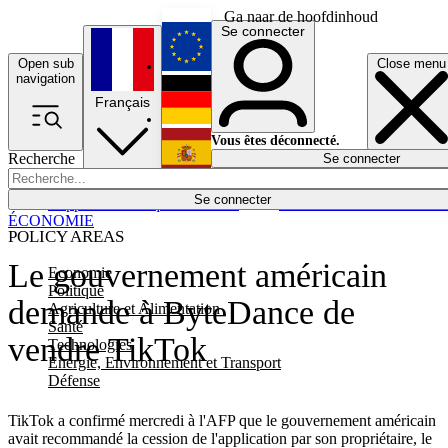
Ga naar de hoofdinhoud
Se connecter
Open sub
Close menu
English
navigation
Français
Deutsch
Vous êtes déconnecté.
Recherche
Se connecter
Español
Lumières éteintes
Se connecter
Rapporteur
Politique
Économie
Newsletters
Evénements
Em
ÉCONOMIE
POLICY AREAS
Le gouvernement américain
Economie
Politique
demande à ByteDance de
Agriculture et Alimentation
Santé
vendre TikTok
Technologies
Energie, Environnement et Transport
Défense
TikTok a confirmé mercredi à l'AFP que le gouvernement américain
avait recommandé la cession de l'application par son propriétaire, le