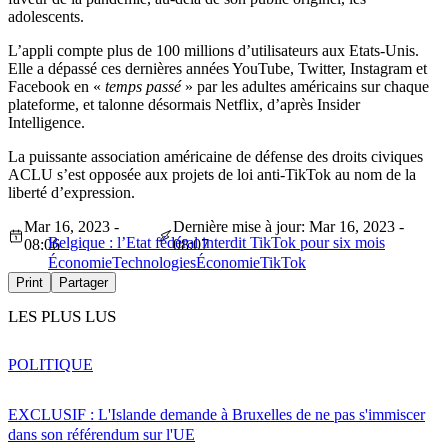
adolescents.
L’appli compte plus de 100 millions d’utilisateurs aux Etats-Unis.
Elle a dépassé ces dernières années YouTube, Twitter, Instagram et
Facebook en «
temps passé
» par les adultes américains sur chaque
plateforme, et talonne désormais Netflix, d’après Insider
Intelligence.
La puissante association américaine de défense des droits civiques
ACLU s’est opposée aux projets de loi anti-TikTok au nom de la
liberté d’expression.
Mar 16, 2023 -
Dernière mise à jour: Mar 16, 2023 -
Belgique : l’Etat fédéral interdit TikTok pour six mois
08:06
08:07
Économie
Technologies
Économie
TikTok
Print
Partager
LES PLUS LUS
POLITIQUE
EXCLUSIF : L'Islande demande à Bruxelles de ne pas s'immiscer
dans son référendum sur l'UE