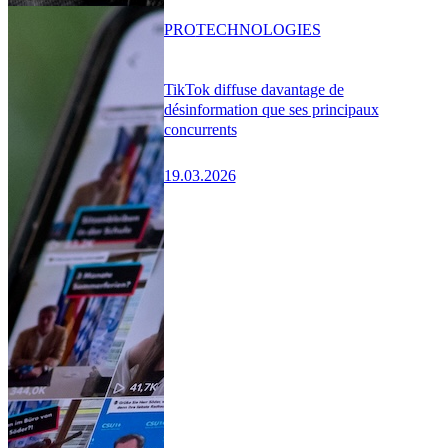
PRO
TECHNOLOGIES
TikTok diffuse davantage de
désinformation que ses principaux
concurrents
19.03.2026