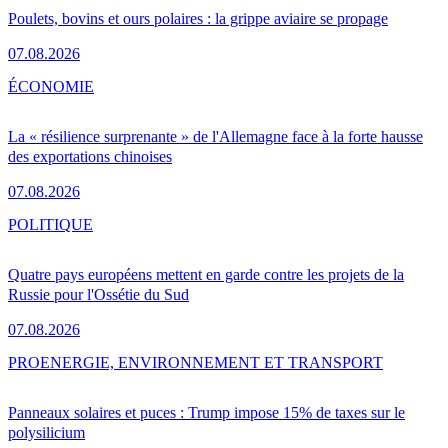
Poulets, bovins et ours polaires : la grippe aviaire se propage
07.08.2026
ÉCONOMIE
La « résilience surprenante » de l'Allemagne face à la forte hausse
des exportations chinoises
07.08.2026
POLITIQUE
Quatre pays européens mettent en garde contre les projets de la
Russie pour l'Ossétie du Sud
07.08.2026
PRO
ENERGIE, ENVIRONNEMENT ET TRANSPORT
Panneaux solaires et puces : Trump impose 15% de taxes sur le
polysilicium