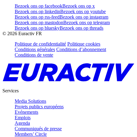
Bezoek ons op facebook
Bezoek ons op x
Bezoek ons op linkedin
Bezoek ons op youtube
Bezoek ons op rss-feed
Bezoek ons op instagram
Bezoek ons op mastodon
Bezoek ons op telegram
Bezoek ons op bluesky
Bezoek ons op threads
©
2026
Euractiv FR
Politique de confidentialité
Politique cookies
Conditions générales
Conditions d’abonnement
Conditions de vente
Services
Media Solutions
Projets publics européens
Evénements
Emplois
Agenda
Communiqués de presse
Members’ Circle