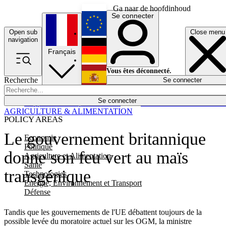
Ga naar de hoofdinhoud
Se connecter
Open sub
Close menu
English
navigation
Français
Deutsch
Vous êtes déconnecté.
Recherche
Se connecter
Español
Lumières éteintes
Se connecter
Rapporteur
Politique
Économie
Newsletters
Evénements
Em
AGRICULTURE & ALIMENTATION
POLICY AREAS
Le gouvernement britannique
Economie
Politique
donne son feu vert au maïs
Agriculture et Alimentation
Santé
transgénique
Technologies
Energie, Environnement et Transport
Défense
Tandis que les gouvernements de l'UE débattent toujours de la
possible levée du moratoire actuel sur les OGM, la ministre